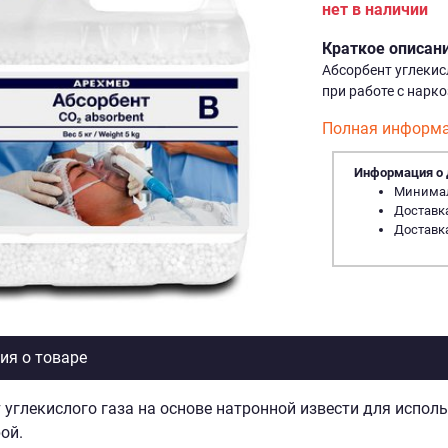
нет в наличии
Краткое описан
Абсорбент углекис
при работе с нарк
Полная информа
Информация о 
Минималь
Доставка
Доставка
я о товаре
 углекислого газа на основе натронной извести для испол
ой.