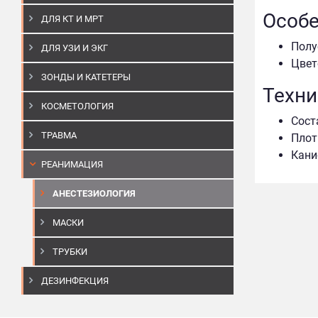
Особе
ДЛЯ КТ И МРТ
Полу
ДЛЯ УЗИ И ЭКГ
Цвет
ЗОНДЫ И КАТЕТЕРЫ
Техни
КОСМЕТОЛОГИЯ
Сост
ТРАВМА
Плот
Кани
РЕАНИМАЦИЯ
АНЕСТЕЗИОЛОГИЯ
МАСКИ
ТРУБКИ
ДЕЗИНФЕКЦИЯ