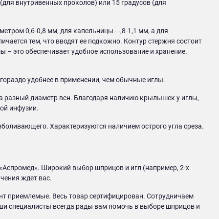
 (для внутривенных проколов) или 15 градусов (для
ром 0,6-0,8 мм, для капельницы - -,8-1,1 мм, а для
личается тем, что вводят ее подкожно. Контур стержня состоит
ы – это обеспечивает удобное использование и хранение.
гораздо удобнее в применении, чем обычные иглы.
а разный диаметр вен. Благодаря наличию крылышек у иглы,
ной инфузии.
зболивающего. Характеризуются наличием острого угла среза.
«Аспромед». Широкий выбор шприцов и игл (например, 2-х
чения ждет вас.
ент приемлемые. Весь товар сертифицирован. Сотрудничаем
ши специалисты всегда рады вам помочь в выборе шприцов и