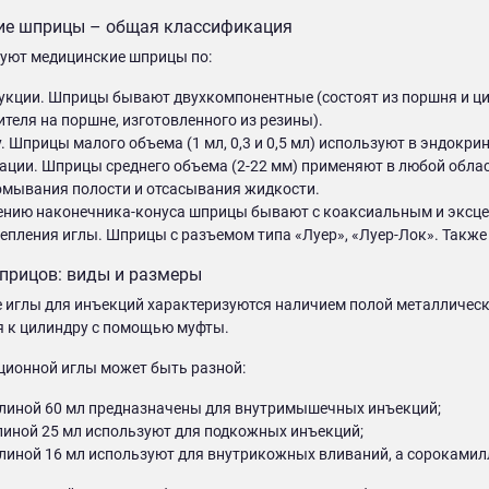
е шприцы – общая классификация
уют медицинские шприцы по:
укции. Шприцы бывают двухкомпонентные (состоят из поршня и цил
теля на поршне, изготовленного из резины).
 Шприцы малого объема (1 мл, 0,3 и 0,5 мл) используют в эндокри
ации. Шприцы среднего объема (2-22 мм) применяют в любой облас
омывания полости и отсасывания жидкости.
нию наконечника-конуса шприцы бывают с коаксиальным и эксце
репления иглы. Шприцы с разъемом типа «Луер», «Луер-Лок». Также
прицов: виды и размеры
иглы для инъекций характеризуются наличием полой металлическо
я к цилиндру с помощью муфты.
ционной иглы может быть разной:
длиной 60 мл предназначены для внутримышечных инъекций;
линой 25 мл используют для подкожных инъекций;
длиной 16 мл используют для внутрикожных вливаний, а сорокамил