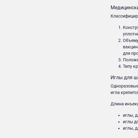
Медицински
Классифицир
Констр
уплотни
Объему.
вакцин
для пр
Положе
Типу к
Иглы для ш
Одноразовые 
игла крепитс
Длина инъек
иглы, 
иглы д
иглы, 