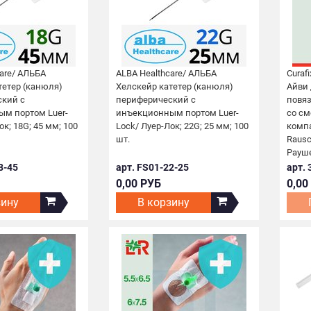
are/ АЛЬБА
ALBA Healthcare/ АЛЬБА
Curafi
тетер (канюля)
Хелскейр катетер (канюля)
Айви
кий с
периферический с
повя
м портом Luer-
инъекционным портом Luer-
со с
ок; 18G; 45 мм; 100
Loсk/ Луер-Лок; 22G; 25 мм; 100
комп
шт.
Rausc
Рауше
8-45
арт. FS01-22-25
арт.
0,00 РУБ
0,00
зину
В корзину