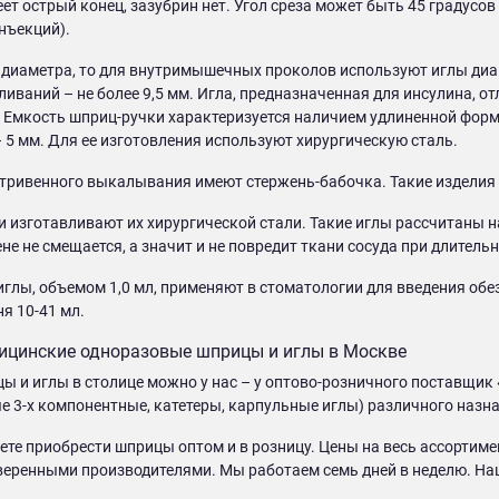
ет острый конец, зазубрин нет. Угол среза может быть 45 градусов
нъекций).
 диаметра, то для внутримышечных проколов используют иглы диамет
иваний – не более 9,5 мм. Игла, предназначенная для инсулина, от
й. Емкость шприц-ручки характеризуется наличием удлиненной форм
 5 мм. Для ее изготовления используют хирургическую сталь.
тривенного выкалывания имеют стержень-бабочка. Такие изделия 
 изготавливают их хирургической стали. Такие иглы рассчитаны н
ене не смещается, а значит и не повредит ткани сосуда при длитель
глы, объемом 1,0 мл, применяют в стоматологии для введения обе
я 10-41 мл.
ицинские одноразовые шприцы и иглы в Москве
ы и иглы в столице можно у нас – у оптово-розничного поставщик 
 3-х компонентные, катетеры, карпульные иглы) различного назна
ете приобрести шприцы оптом и в розницу. Цены на весь ассортим
веренными производителями. Мы работаем семь дней в неделю. На