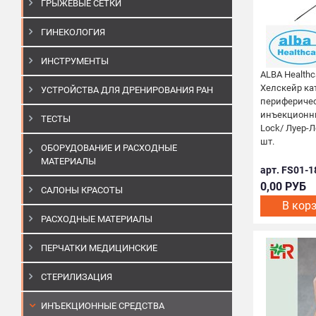
ГРЫЖЕВЫЕ СЕТКИ
ГИНЕКОЛОГИЯ
ИНСТРУМЕНТЫ
ALBA Healthc
Хелскейр ка
УСТРОЙСТВА ДЛЯ ДРЕНИРОВАНИЯ РАН
периферичес
инъекционны
ТЕСТЫ
Loсk/ Луер-Л
шт.
ОБОРУДОВАНИЕ И РАСХОДНЫЕ
МАТЕРИАЛЫ
арт. FS01-1
0,00 РУБ
САЛОНЫ КРАСОТЫ
В кор
РАСХОДНЫЕ МАТЕРИАЛЫ
ПЕРЧАТКИ МЕДИЦИНСКИЕ
СТЕРИЛИЗАЦИЯ
ИНЪЕКЦИОННЫЕ СРЕДСТВА