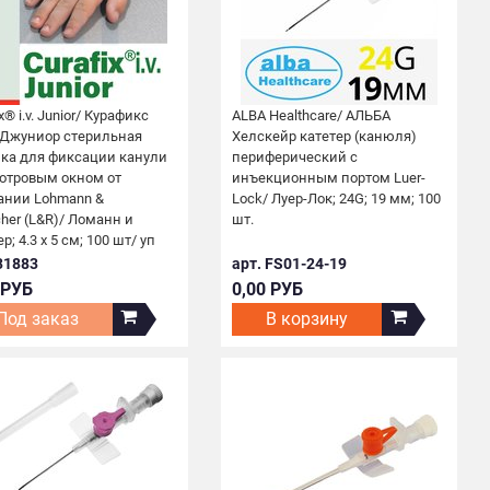
x® i.v. Junior/ Курафикс
ALBA Healthcare/ АЛЬБА
 Джуниор стерильная
Хелскейр катетер (канюля)
зка для фиксации канули
периферический с
мотровым окном от
инъекционным портом Luer-
ании Lohmann &
Loсk/ Луер-Лок; 24G; 19 мм; 100
her (L&R)/ Ломанн и
шт.
р; 4.3 х 5 см; 100 шт/ уп
 31883
арт. FS01-24-19
 РУБ
0,00 РУБ
Под заказ
В корзину