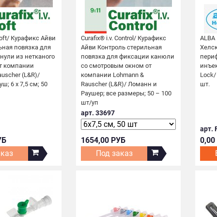
 Soft/ Курафикс Айви
Curafix® i.v. Control/ Курафикс
ALBA 
ьная повязка для
Айви Контроль стерильная
Хелск
нули из нетканого
повязка для фиксации канюли
пери
т компании
со смотровым окном от
инъе
uscher (L&R)/
компании Lohmann &
Loсk/
; 6 х 7,5 см; 50
Rauscher (L&R)/ Ломанн и
шт.
Раушер; все размеры; 50 – 100
шт/уп
арт. 33697
арт.
УБ
1654,00 РУБ
0,00
аказ
Под заказ