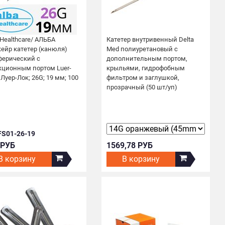
Healthcare/ АЛЬБА
Катетер внутривенный Delta
ейр катетер (канюля)
Med полиуретановый с
ферический с
дополнительным портом,
кционным портом Luer-
крыльями, гидрофобным
 Луер-Лок; 26G; 19 мм; 100
фильтром и заглушкой,
прозрачный (50 шт/уп)
 FS01-26-19
 РУБ
1569,78 РУБ
В корзину
В корзину