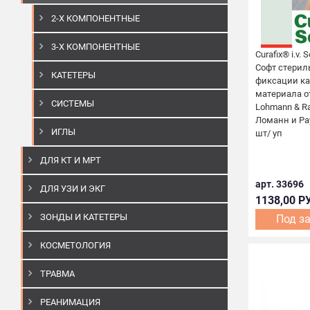
2-Х КОМПОНЕНТНЫЕ
3-Х КОМПОНЕНТНЫЕ
Curafix® i.v.
Софт стерил
КАТЕТЕРЫ
фиксации ка
материала о
СИСТЕМЫ
Lohmann & Ra
Ломанн и Рауш
ИГЛЫ
шт/ уп
ДЛЯ КТ И МРТ
арт. 33696
ДЛЯ УЗИ И ЭКГ
1138,00 Р
ЗОНДЫ И КАТЕТЕРЫ
Под з
КОСМЕТОЛОГИЯ
ТРАВМА
РЕАНИМАЦИЯ