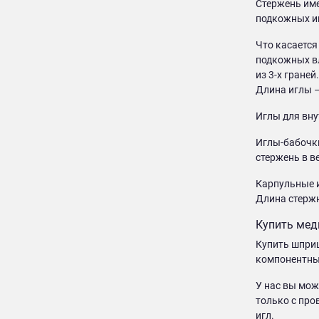
Стержень име
подкожных и
Что касается
подкожных вл
из 3-х гране
Длина иглы –
Иглы для вну
Иглы-бабочки
стержень в в
Карпульные и
Длина стержн
Купить мед
Купить шприц
компонентные
У нас вы мож
только с про
игл.