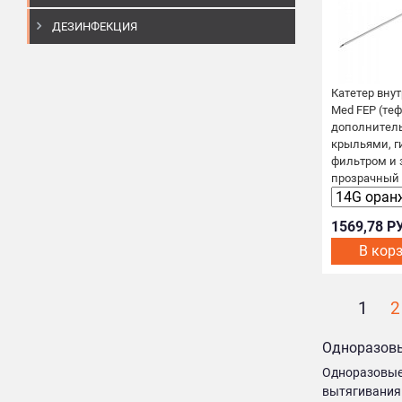
ДЕЗИНФЕКЦИЯ
Катетер вну
Med FEP (те
дополнител
крыльями, 
фильтром и 
прозрачный 
1569,78 Р
В кор
1
2
Одноразовы
Одноразовые 
вытягивания 