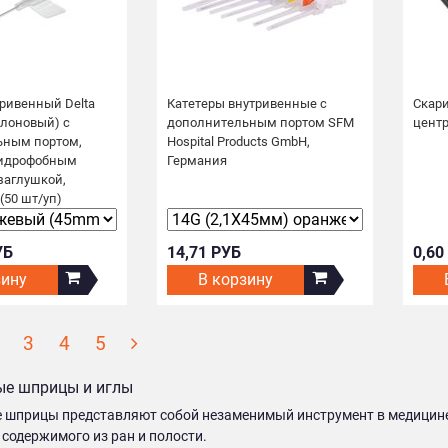
тривенный Delta
Катетеры внутривенные с
Скар
флоновый) с
дополнительным портом SFM
цент
ьным портом,
Hospital Products GmbH,
гидрофобным
Германия
заглушкой,
(50 шт/уп)
УБ
14,71 РУБ
0,60
зину
В корзину
3
4
5
е шприцы и иглы
шприцы представляют собой незаменимый инструмент в медицине. 
содержимого из ран и полости.