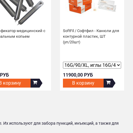
ификатор медицинский с
SoftFil / Софтфил - Канюли для
ральным копьем
контурной пластик, ШТ
(уп/20шт)
 РУБ
11900,00 РУБ
В корзину
В корзину
Их используют для забора пункций, инъекций, а также для