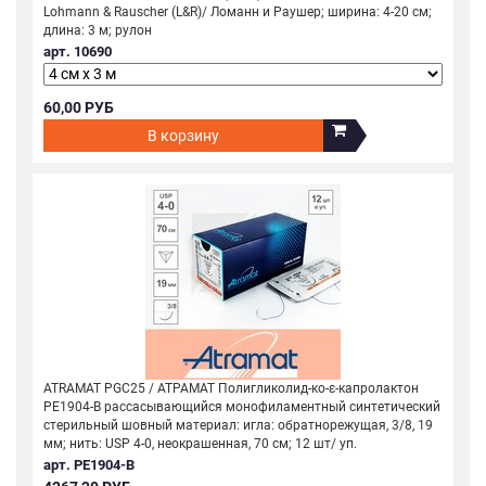
Lohmann & Rauscher (L&R)/ Ломанн и Раушер; ширина: 4-20 см;
длина: 3 м; рулон
арт. 10690
60,00 РУБ
В корзину
ATRAMAT PGC25 / АТРАМАТ Полигликолид-ко-ε-капролактон
PE1904-B рассасывающийся монофиламентный синтетический
стерильный шовный материал: игла: обратнорежущая, 3/8, 19
мм; нить: USP 4-0, неокрашенная, 70 см; 12 шт/ уп.
арт. PE1904-B