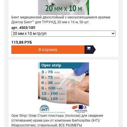
Бинт медицинский двухслойный с неосыпающимися краями
Доктор Бинт™ для ТУРУНД, 20 мм х 10 м, 50 шт.
арт. 4503/10П
115,88 РУБ
В корзину
Oper Strip/ Опер Стрип пластырь (полоски) для сведения
(стягивания) краев ран от компании Iberhospitex (IHT)/
Иберхоспитекс; стерильный; ВСЕ РАЗМЕРЫ