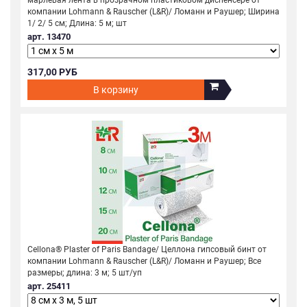
марлевая лента в прозрачном пластиковом диспенсере от
компании Lohmann & Rauscher (L&R)/ Ломанн и Раушер; Ширина
1/ 2/ 5 см; Длина: 5 м; шт
арт. 13470
317,00 РУБ
В корзину
Cellona® Plaster of Paris Bandage/ Целлона гипсовый бинт от
компании Lohmann & Rauscher (L&R)/ Ломанн и Раушер; Все
размеры; длина: 3 м; 5 шт/уп
арт. 25411