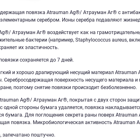
держащая повязка Atrauman Ag®/ Атрауман Аг® с антиба
элементарным серебром. Ионы серебра подавляют жизнеде
Ag®/ Атрауман Аг® воздействует как на грамотрицательные 
ительные бактерии (например, Staphylococcus aureus, вк
храняет их эластичность.
повязки сохраняется до 7 дней.
гкий и хорошо драпирующий несущий материал Atrauman A
. Серебросодержащая поверхность несущего материала и
 ране, поэтому снятие повязки происходит безболезненно.
trauman Ag®/ Атрауман Аг®, покрытая с двух сторон защи
 с одной стороны бумага удаляется, повязка накладывается
я бумага. Для поглощения секрета раны поверх Atrauman
ая повязка. Микробиологическая активность Atrauman Ag
, запечатано поштучно.