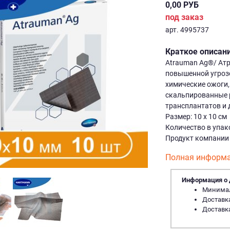
0,00 РУБ
под заказ
арт. 4995737
Краткое описан
Atrauman Ag®/ Атр
повышенной угроз
химические ожоги,
скальпированные 
трансплантатов и 
Размер: 10 х 10 см
Количество в упако
Продукт компании 
Полная информа
Информация о 
Минималь
Доставка
Доставка