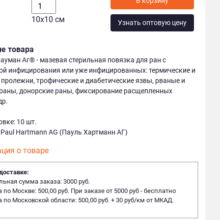
В корзину
10х10 см
Узнать оптовую цену
ие товара
ауман Аг® - мазевая стерильная повязка для ран с
ой инфицирования или уже инфицированных: термические и
 пролежни, трофические и диабетические язвы, рваные и
раны, донорские раны, фиксирование расщепленных
др.
вке: 10 шт.
Paul Hartmann AG (Пауль Хартманн АГ)
ция о товаре
доставке:
ная сумма заказа: 3000 руб.
 по Москве: 500,00 руб. При заказе от 5000 руб - бесплатно
 по Московской области: 500,00 руб. + 30 руб/км от МКАД.