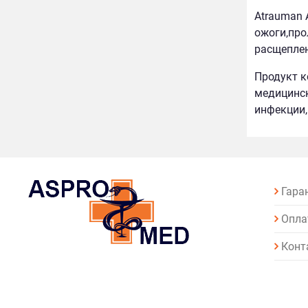
Atrauman 
ожоги,про
расщеплен
Продукт к
медицинск
инфекции,
Гара
Опла
Конт