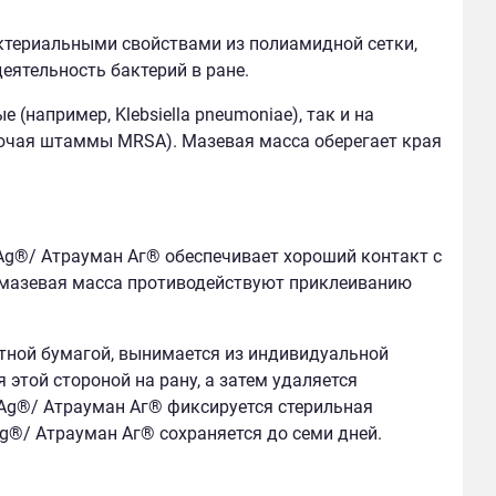
ктериальными свойствами из полиамидной сетки,
ятельность бактерий в ране.
(например, Klebsiella pneumoniae), так и на
лючая штаммы MRSA). Мазевая масса оберегает края
g®/ Атрауман Аг® обеспечивает хороший контакт с
 мазевая масса противодействуют приклеиванию
тной бумагой, вынимается из индивидуальной
 этой стороной на рану, а затем удаляется
 Ag®/ Атрауман Аг® фиксируется стерильная
®/ Атрауман Аг® сохраняется до семи дней.