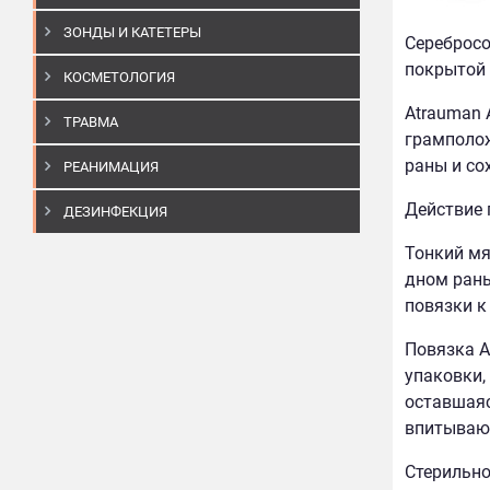
ЗОНДЫ И КАТЕТЕРЫ
Серебросо
покрытой 
КОСМЕТОЛОГИЯ
Atrauman 
ТРАВМА
грамполож
раны и со
РЕАНИМАЦИЯ
Действие 
ДЕЗИНФЕКЦИЯ
Тонкий мя
дном раны
повязки к
Повязка A
упаковки,
оставшаяс
впитывающ
Стерильно