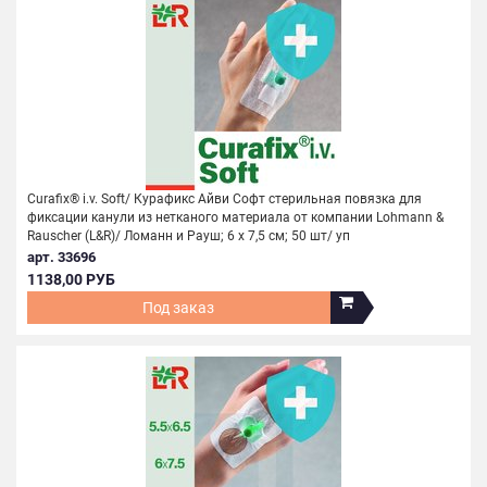
Curafix® i.v. Soft/ Курафикс Айви Софт стерильная повязка для
фиксации канули из нетканого материала от компании Lohmann &
Rauscher (L&R)/ Ломанн и Рауш; 6 х 7,5 см; 50 шт/ уп
арт. 33696
1138,00 РУБ
Под заказ