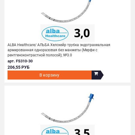
ALBA Healthcare/ АЛЬБА Хелскейр трубка эндотрахеальная
армированная одноразовая без манжеты (Мерфи с
рентгеноконтрастной полосой); №3.0
арт. FS310-30
206,55 РУБ
В корзину