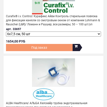
Curafix® i.v. Control/ Курафикс Айви Контроль стерильная повязка
для фиксации канюли со смотровым окном от компании Lohmann &
Rauscher (L&R)/ Ломанн и Раушер; все размеры; 50 – 100 шт/уп
арт. 33697
1654,00 РУБ
Под заказ
ALBA Healthcare/ АЛЬБА Хелскейр трубка эндотрахеальная