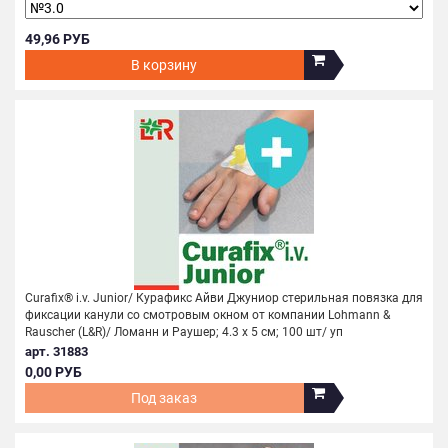
49,96 РУБ
В корзину
Curafix® i.v. Junior/ Курафикс Айви Джуниор стерильная повязка для
фиксации канули со смотровым окном от компании Lohmann &
Rauscher (L&R)/ Ломанн и Раушер; 4.3 х 5 см; 100 шт/ уп
арт. 31883
0,00 РУБ
Под заказ