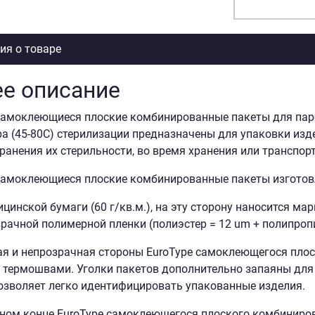
я о товаре
е описание
самоклеющиеся плоские комбинированные пакеты для парово
а (45-80С) стерилизации предназначены для упаковки изд
ранения их стерильности, во время хранения или транспорт
самоклеющиеся плоские комбинированные пакеты изготов
цинской бумаги (60 г/кв.м.), на эту сторону наносится ма
рачной полимерной пленки (полиэстер = 12 um + полипропи
я и непрозрачная стороны EuroType самоклеющегося пло
термошвами. Уголки пакетов дополнительно запаяны для 
озволяет легко идентифицировать упакованные изделия.
ном конце EuroType самоклеющегося плоского комбиниров