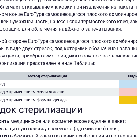
блегчает открывание упаковки при извлечении из пакета 
ном конце EuroType самоклеющегося плоского комбинирова
ей бумажной части, нанесен слой термостойкого клея, з
форацию для облегчения надёжного запечатывания.
ой стороне EuroType самоклеющегося плоского комбинир
ы в виде двух стрелок, под которыми обозначено названи
ем цвета, приобретаемого индикатором после стерилизаци
ерилизации представлен в виде Таблицы:
Метод стерилизации
Инди
тод
од с применением окиси этилена
тод с применением формальдегида
док стерилизации
жить
медицинское или косметическое изделие в пакет;
ь
защитную полоску с клеевого (адгезивного) слоя;
гнуть
бумажный конец по линии перфорации и плотно нада