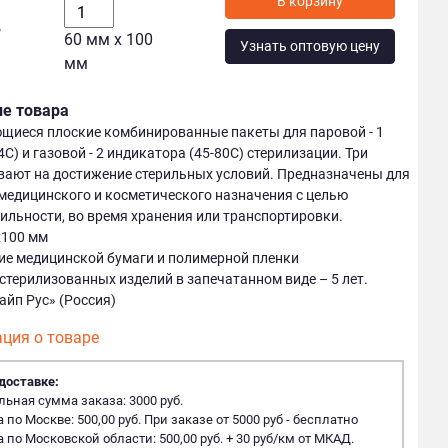
у
60 мм х 100
Узнать оптовую цену
мм
ие товара
щиеся плоские комбинированные пакеты для паровой - 1
С) и газовой - 2 индикатора (45-80С) стерилизации. Три
вают на достижение стерильных условий. Предназначены для
медицинского и косметического назначения с целью
рильности, во время хранения или транспортировки.
х100 мм
ие медицинской бумаги и полимерной пленки
стерилизованных изделий в запечатанном виде – 5 лет.
айп Рус» (Россия)
ция о товаре
доставке:
ная сумма заказа: 3000 руб.
 по Москве: 500,00 руб. При заказе от 5000 руб - бесплатно
 по Московской области: 500,00 руб. + 30 руб/км от МКАД.