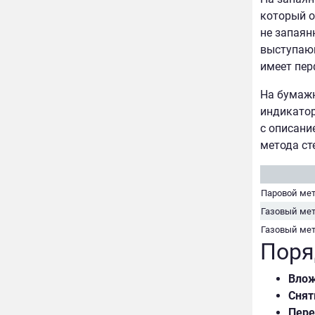
который о
не запаян
выступающ
имеет пер
На бумажн
индикатор
с описани
метода ст
Паровой ме
Газовый мет
Газовый ме
Поря
Вло
Снят
Пере