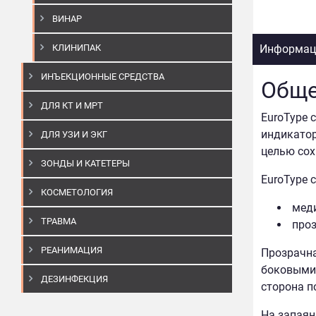
ВИНАР
КЛИНИПАК
Информаци
ИНЪЕКЦИОННЫЕ СРЕДСТВА
Обще
ДЛЯ КТ И МРТ
EuroType 
индикатор
ДЛЯ УЗИ И ЭКГ
целью сох
ЗОНДЫ И КАТЕТЕРЫ
EuroType 
КОСМЕТОЛОГИЯ
меди
ТРАВМА
проз
РЕАНИМАЦИЯ
Прозрачна
боковыми 
ДЕЗИНФЕКЦИЯ
сторона п
На запаян