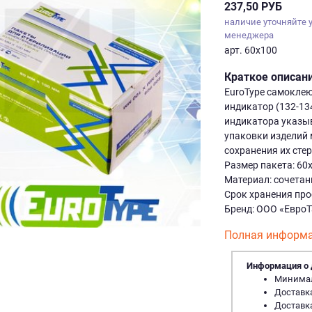
237,50 РУБ
наличие уточняйте 
менеджера
арт. 60х100
Краткое описан
EuroType самоклею
индикатор (132-134
индикатора указы
упаковки изделий 
сохранения их сте
Размер пакета: 60
Материал: сочетан
Срок хранения про
Бренд: ООО «ЕвроТ
Полная информа
Информация о 
Минималь
Доставка
Доставка