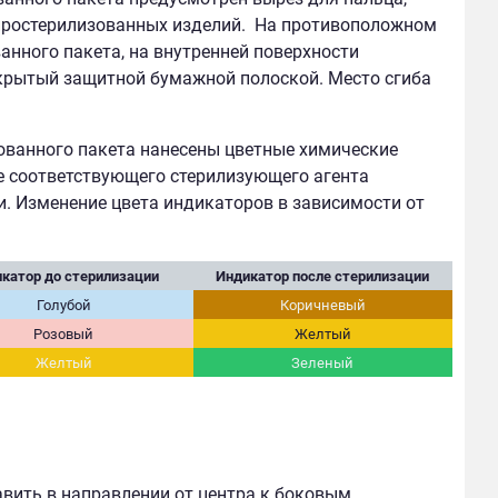
простерилизованных изделий.
На противоположном
нного пакета, на внутренней поверхности
акрытый защитной бумажной полоской. Место сгиба
ованного пакета нанесены цветные химические
е соответствующего стерилизующего агента
и. Изменение цвета индикаторов в зависимости от
катор до стерилизации
Индикатор после стерилизации
Голубой
Коричневый
Розовый
Желтый
Желтый
Зеленый
вить в направлении от центра к боковым