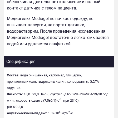
обеспечивая длительное скольжение и полный
контакт датчика с телом пациента.
Медиагель/ Mediagel не пачкает одежду, не
вызывает аллергии, не портит датчики,
водорастворим. После проведения исследования
Медиагель/ Mediagel
достаточно легко
смывается
водой или удаляется салфеткой.
Спецификация
Состав:
вода очищенная, карбомер, глицерин,
пропиленгликоль, гидроксид калия, консерванты, ЭДТА,
отдушка.
Вязкость:
18,0–23,0 Па•c (Брукфильд RVDVII+Pro/SC4-29/30 об/
-1
о
мин., скорость сдвига (7,5±0,1)•c
, при 23
С);
pH:
6,0-8,0
6
2
Акустический импеданс:
1,52•10
кг/м
•с