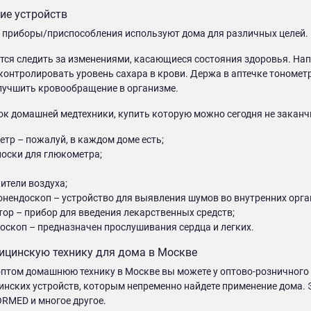
ие устройств
приборы/приспособления используют дома для различных целей. П
стся следить за изменениями, касающиеся состояния здоровья. На
 контролировать уровень сахара в крови. Держа в аптечке тономет
лучшить кровообращение в организме.
ок домашней медтехники, купить которую можно сегодня не заканчи
етр – пожалуй, в каждом доме есть;
лоски для глюкометра;
ители воздуха;
онендоскоп – устройство для выявления шумов во внутренних орга
тор – прибор для введения лекарственных средств;
оскоп – предназначен прослушивания сердца и легких.
ицинскую технику для дома в Москве
птом домашнюю технику в Москве вы можете у оптово-розничного
нских устройств, которым непременно найдете применение дома. Э
RMED и многое другое.