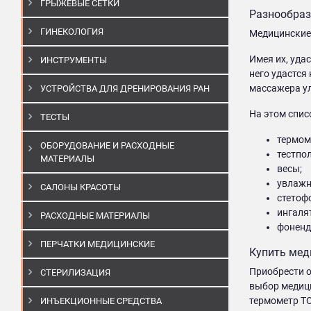
ГРЫЖЕВЫЕ СЕТКИ
Разнообраз
ГИНЕКОЛОГИЯ
Медицинские 
Имея их, уда
ИНСТРУМЕНТЫ
него удастся
массажера у
УСТРОЙСТВА ДЛЯ ДРЕНИРОВАНИЯ РАН
На этом спис
ТЕСТЫ
термом
ОБОРУДОВАНИЕ И РАСХОДНЫЕ
тестпо
МАТЕРИАЛЫ
весы;
увлажн
САЛОНЫ КРАСОТЫ
стетоф
ингаля
РАСХОДНЫЕ МАТЕРИАЛЫ
фоненд
ПЕРЧАТКИ МЕДИЦИНСКИЕ
Купить мед
Приобрести о
СТЕРИЛИЗАЦИЯ
выбор медици
термометр TO
ИНЪЕКЦИОННЫЕ СРЕДСТВА