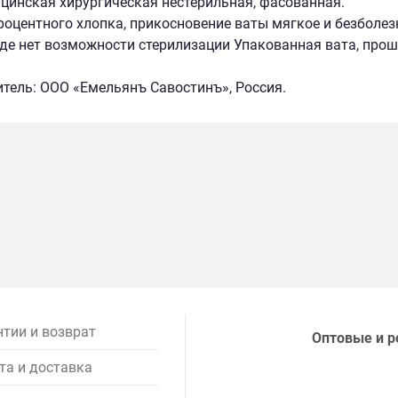
цинская хирургическая нестерильная, фасованная.
роцентного хлопка, прикосновение ваты мягкое и безболез
 где нет возможности стерилизации Упакованная вата, прош
тель: ООО «Емельянъ Савостинъ», Россия.
нтии и возврат
Оптовые и р
та и доставка