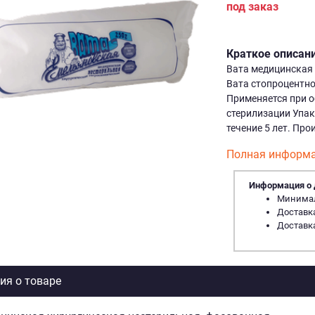
под заказ
Краткое описан
Вата медицинская 
Вата стопроцентно
Применяется при о
стерилизации Упак
течение 5 лет. Пр
Полная информа
Информация о 
Минималь
Доставка
Доставка
я о товаре