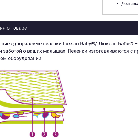
Доставка
я о товаре
ие одноразовые пеленки Luxsan Baby®/ Люксан Бэби® – э
 заботой о ваших малышах. Пеленки изготавливаются с п
ом оборудовании.