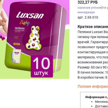
322,27 РУБ
наличие уточняйте 
менеджера
арт. 2.69.010
Краткое описан
Пеленки Luxsan B
гигиену при пелена
врачей. Гарантиру
позволяют предотв
контактирующая с 
материала, что по
возникновения ра
Размер: 60 см х 90
В пачке пеленок: 1
В коробке пачек: 8
Полная информа
Информация о 
Минималь
Доставка