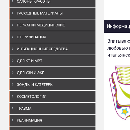
САЛОНЫ КРАСОТЫ
РАСХОДНЫЕ МАТЕРИАЛЫ
ПЕРЧАТКИ МЕДИЦИНСКИЕ
Информаци
СТЕРИЛИЗАЦИЯ
Впитывающ
любовью и
ИНЪЕКЦИОННЫЕ СРЕДСТВА
итальянск
ДЛЯ КТ И МРТ
ДЛЯ УЗИ И ЭКГ
ЗОНДЫ И КАТЕТЕРЫ
КОСМЕТОЛОГИЯ
ТРАВМА
РЕАНИМАЦИЯ