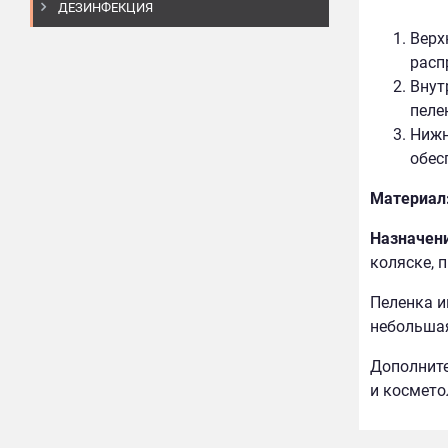
ДЕЗИНФЕКЦИЯ
Верх
расп
Внут
пеле
Нижн
обес
Материал
Назначен
коляске, 
Пеленка и
небольшая
Дополните
и космето