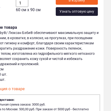
у
60 см х 90 см
Узнать оптовую цену
ие товара
aby®/ Люксан Бэби® обеспечивают максимальную защиту и
нии, в кроватке, в коляске, на прогулках, при посещении
ют гигиену и комфорт, благодаря своим характеристикам
ратить раздражение кожи. Поверхность пеленок,
телом, изготовлена из гидрофильного мягкого нетканого
зволяет сохранить кожу сухой и чистой и избежать
здражений и пролежней.
 cм
0 шт.
 шт.
ция о товаре
доставке:
ная сумма заказа: 3000 руб.
 по Москве: 500,00 руб. При заказе от 5000 руб - бесплатно