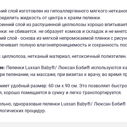
ний слой изготовлен из гипоаллергенного мягкого неткано
ределить жидкость от центра к краям пеленки.
ренний слой из распушенной целлюлозы хорошо впитывает 
нки: не сбивается. не образует комков и складок и не мнетс
ий слой - основа из мягкой непромокаемой пленки с рисун
печивает полную влагонепроницаемость и сохранность пос
:
целлюлоза, нетканый материал, нетоксичный полиэтилен.
ие:
Пеленки Luxsan Baby®/ Люксан Бэби® используются как
при пеленании, на массаже, при визитах к врачу, во время 
меет удобный размер: 60 см x 90 см. Это позволяет быстр
, хорошо помещается в сумку и легко транспортируется.
льно, одноразовые пеленки Luxsan Baby®/ Люксан Бэби® 
логических процедур.