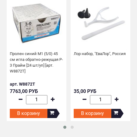
Пролен синий М1 (5/0) 45
Лор набор, "ЕваЛор", Россия
см игла обратно-режущая P-
3 Прайм [24 шт/уп] [арт.
W8872T]
арт. W8872T
7763,00 РУБ
35,00 РУБ
В корзину
В корзину