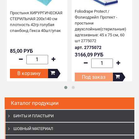
Foliodrape Protect /
Простыня ХИРУРГИЧЕСКАЯ
Фолиодрейп Протект -
СТЕРИЛЬНАЯ 200х140 см
простыни
плотность 42гр голубая
двухслойные(стерильные)
спанбонд Гекса 40шт/упак
адгезивные: 45 х 75 см, 60
шт 2775072
арт. 2775072
85,00 РУБ
3166,09 РУБ
В корзину
Под заказ
Каталог продукции
БИНТЫ И ПЛАСТЫРИ
ШОВНЫЙ МАТЕРИАЛ