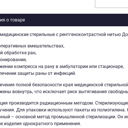
я о товаре
медицинские стерильные с рентгеноконтрастной нитью Д
оперативных вмешательствах,
й об­работке ран,
онировании,
жении компресса на рану в амбулато­рии или стационаре,
печении защиты раны от инфекций.
ечения полной безопасности края медицинской стерильно
жены вовнутрь, что исключает риск вытягивания свободных
ция производится радиационным методом. Стерилизующим
лучения. Для упаковки используют пакеты из полиэтилена. 
ный – основной метод промышленной стерилизации. Он 
е изделия однократного применения.