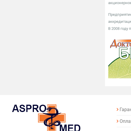
акционерно
Предприятие
аккредитаци
В 2008 году
Гара
Опла