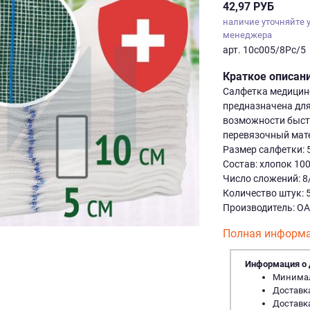
42,97 РУБ
наличие уточняйте 
менеджера
арт. 10с005/8Рс/5
Краткое описан
Салфетка медицинс
предназначена для
возможности быстр
перевязочный мате
Размер салфетки: 5
Состав: хлопок 10
Число сложений: 8
Количество штук: 5
Производитель: ОА
Полная информа
Информация о 
Минималь
Доставка
Доставка