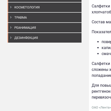
Салфетки 
КОСМЕТОЛОГИЯ
хлопчато
ТРАВМА
Состав ма
РЕАНИМАЦИЯ
Показател
ДЕЗИНФЕКЦИЯ
пове
капи
смач
Салфетки 
сложены х
попадание
Для повыш
рентгенок
перевязоч
ОАО «Лента»