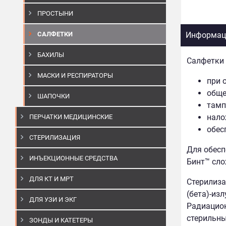
ПРОСТЫНИ
САЛФЕТКИ
Информаци
БАХИЛЫ
Салфетки 
МАСКИ И РЕСПИРАТОРЫ
при 
обще
ШАПОЧКИ
тамп
нало
ПЕРЧАТКИ МЕДИЦИНСКИЕ
обес
СТЕРИЛИЗАЦИЯ
Для обесп
ИНЪЕКЦИОННЫЕ СРЕДСТВА
Бинт™ сло
ДЛЯ КТ И МРТ
Стерилиза
(бета)-из
ДЛЯ УЗИ И ЭКГ
Радиацион
стерильны
ЗОНДЫ И КАТЕТЕРЫ