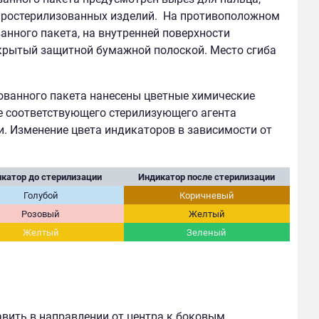
простерилизованных изделий.
На противоположном
нного пакета, на внутренней поверхности
акрытый защитной бумажной полоской. Место сгиба
ованного пакета нанесены цветные химические
е соответствующего стерилизующего агента
и. Изменение цвета индикаторов в зависимости от
катор до стерилизации
Индикатор после стерилизации
Голубой
Коричневый
Розовый
Желтый
Желтый
Зеленый
вить в направлении от центра к боковым