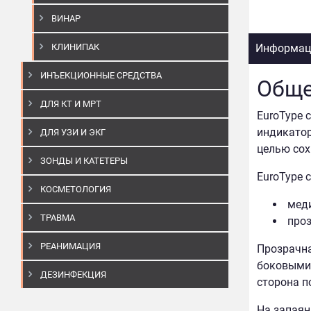
ВИНАР
КЛИНИПАК
Информаци
ИНЪЕКЦИОННЫЕ СРЕДСТВА
Обще
ДЛЯ КТ И МРТ
EuroType 
индикатор
ДЛЯ УЗИ И ЭКГ
целью сох
ЗОНДЫ И КАТЕТЕРЫ
EuroType 
КОСМЕТОЛОГИЯ
меди
ТРАВМА
проз
РЕАНИМАЦИЯ
Прозрачна
боковыми 
ДЕЗИНФЕКЦИЯ
сторона п
На запаян