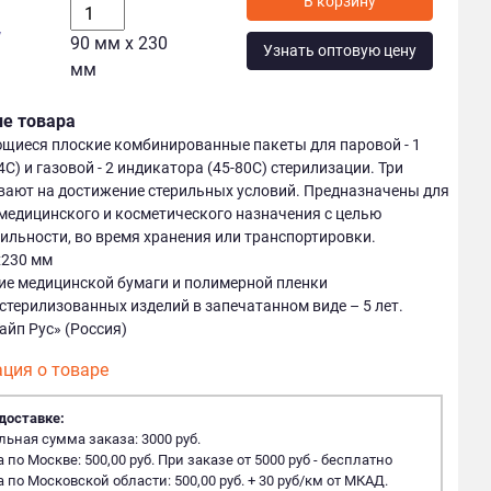
у
90 мм х 230
Узнать оптовую цену
мм
ие товара
щиеся плоские комбинированные пакеты для паровой - 1
С) и газовой - 2 индикатора (45-80С) стерилизации. Три
вают на достижение стерильных условий. Предназначены для
медицинского и косметического назначения с целью
рильности, во время хранения или транспортировки.
х230 мм
ие медицинской бумаги и полимерной пленки
стерилизованных изделий в запечатанном виде – 5 лет.
айп Рус» (Россия)
ция о товаре
доставке:
ная сумма заказа: 3000 руб.
 по Москве: 500,00 руб. При заказе от 5000 руб - бесплатно
 по Московской области: 500,00 руб. + 30 руб/км от МКАД.