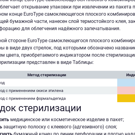
блегчает открывание упаковки при извлечении из пакета 
ном конце EuroType самоклеющегося плоского комбинирова
ей бумажной части, нанесен слой термостойкого клея, з
форацию для облегчения надёжного запечатывания.
ой стороне EuroType самоклеющегося плоского комбинир
ы в виде двух стрелок, под которыми обозначено названи
ем цвета, приобретаемого индикатором после стерилизаци
ерилизации представлен в виде Таблицы:
Метод стерилизации
Инди
тод
од с применением окиси этилена
тод с применением формальдегида
док стерилизации
жить
медицинское или косметическое изделие в пакет;
ь
защитную полоску с клеевого (адгезивного) слоя;
гнуть
бумажный конец по линии перфорации и плотно нада