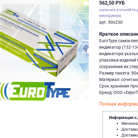
562,50 РУБ
наличие уточняйте 
менеджера
арт. 90х230
Краткое описан
EuroType самоклею
индикатор (132-134
индикатора указы
упаковки изделий 
сохранения их сте
Размер пакета: 90
Материал: сочетан
Срок хранения про
Бренд: ООО «ЕвроТ
Полная информа
Информация о 
Минималь
Доставка
Доставка