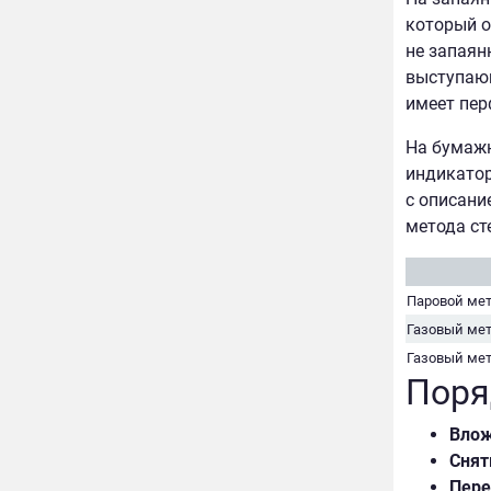
который о
не запаян
выступающ
имеет пер
На бумажн
индикатор
с описани
метода ст
Паровой ме
Газовый мет
Газовый ме
Поря
Вло
Снят
Пере