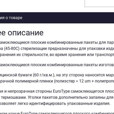
я о товаре
е описание
самоклеющиеся плоские комбинированные пакеты для парово
а (45-80С) стерилизации предназначены для упаковки изд
ранения их стерильности, во время хранения или транспорт
самоклеющиеся плоские комбинированные пакеты изготов
цинской бумаги (60 г/кв.м.), на эту сторону наносится ма
рачной полимерной пленки (полиэстер = 12 um + полипропи
я и непрозрачная стороны EuroType самоклеющегося пло
термошвами. Уголки пакетов дополнительно запаяны для 
озволяет легко идентифицировать упакованные изделия.
ном конце EuroType самоклеющегося плоского комбиниров