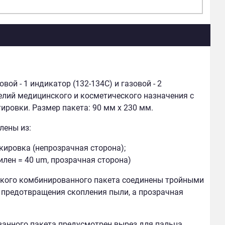
й - 1 индикатор (132-134С) и газовой - 2
елий медицинского и косметического назначения с
ировки. Размер пакета: 90 мм х 230 мм.
лены из:
ркировка (непрозрачная сторона);
лен = 40 um, прозрачная сторона)
ского комбинированного пакета соединены тройными
предотвращения скопления пыли, а прозрачная
анного пакета предусмотрен вырез для пальца,