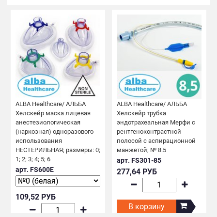
ALBA Healthcare/ АЛЬБА
ALBA Healthcare/ АЛЬБА
Хелскейр маска лицевая
Хелскейр трубка
анестезиологическая
эндотрахеальная Мерфи с
(наркозная) одноразового
рентгеноконтрастной
использования
полосой с аспирационной
НЕСТЕРИЛЬНАЯ; размеры: 0;
манжетой; № 8.5
1; 2; 3; 4; 5; 6
арт. FS301-85
арт. FS600E
277,64 РУБ
109,52 РУБ
В корзину