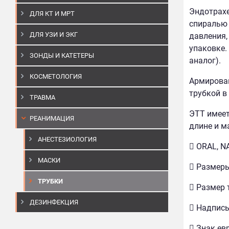
Эндотрахе
ДЛЯ КТ И МРТ
спиралью 
ДЛЯ УЗИ И ЭКГ
давления,
упаковке.
ЗОНДЫ И КАТЕТЕРЫ
аналог).
КОСМЕТОЛОГИЯ
Армирован
трубкой в
ТРАВМА
ЭТТ имеет
РЕАНИМАЦИЯ
длине и м
АНЕСТЕЗИОЛОГИЯ
 ORAL, N
МАСКИ
 Размеры
ТРУБКИ
 Размер 
ДЕЗИНФЕКЦИЯ
 Надпись
 Знак ев