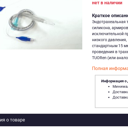
нет в наличии
Краткое описан
Эндотрахеальная т
силикона, армиро
исключительной п
низкого давления
стандартным 15 мм
проведения в тра
TUORen (или анало
Полная информа
Информация о 
Минималь
Доставка
Доставка
я о товаре