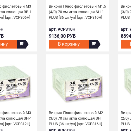
с фиолетовый М3
Викрил Плюс фиолетовый М1.5
Викр
игла колющая RB-1
(4/0) 70 см игла колющая SH-1
(3/0)
п] [арт. VCP306H]
PLUS [36 шт/уп] [арт. VCP310H]
PLUS 
6H
арт. VCP310H
арт.
УБ
9136,00 РУБ
8894
зину
В корзину
с фиолетовый М3
Викрил Плюс фиолетовый М2
Викр
игла колющая SH-1
(3/0) 70 см игла колющая SH
(2/0)
п] [арт. VCP312H]
PLUS [36 шт/уп] [арт. VCP316H]
PLUS 
2H
арт. VCP316H
арт.