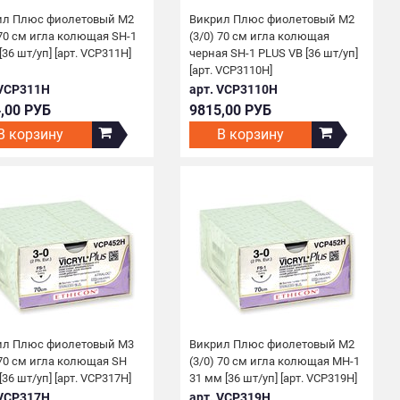
ил Плюс фиолетовый М2
Викрил Плюс фиолетовый M2
 70 см игла колющая SH-1
(3/0) 70 см игла колющая
[36 шт/уп] [арт. VCP311H]
черная SH-1 PLUS VB [36 шт/уп]
[арт. VCP3110H]
 VCP311H
арт. VCP3110H
,00 РУБ
9815,00 РУБ
В корзину
В корзину
ил Плюс фиолетовый М3
Викрил Плюс фиолетовый М2
 70 см игла колющая SH
(3/0) 70 см игла колющая МН-1
[36 шт/уп] [арт. VCP317H]
31 мм [36 шт/уп] [арт. VCP319H]
 VCP317H
арт. VCP319H