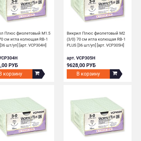
ил Плюс фиолетовый М1.5
Викрил Плюс фиолетовый М2
 70 см игла колющая RB-1
(3/0) 70 см игла колющая RB-1
[36 шт/уп] [арт. VCP304H]
PLUS [36 шт/уп] [арт. VCP305H]
 VCP304H
арт. VCP305H
,00 РУБ
9628,00 РУБ
В корзину
В корзину