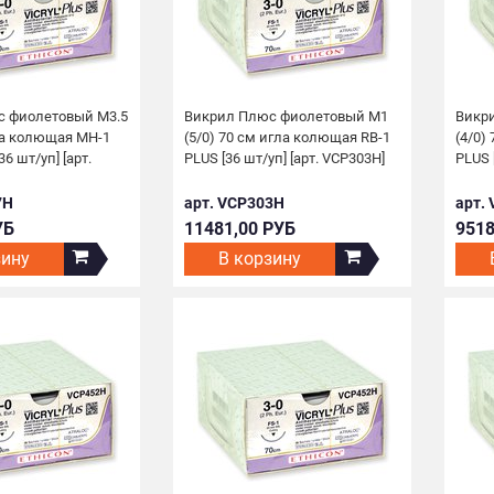
 фиолетовый М3.5
Викрил Плюс фиолетовый М1
Викр
гла колющая МН-1
(5/0) 70 см игла колющая RB-1
(4/0)
6 шт/уп] [арт.
PLUS [36 шт/уп] [арт. VCP303H]
PLUS 
7H
арт. VCP303H
арт.
УБ
11481,00 РУБ
9518
зину
В корзину