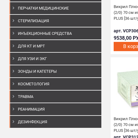
Викрил Плю
ПЕРЧАТКИ МЕДИЦИНСКИЕ
(2/0) 70 см 
PLUS [36 шт/у
СТЕРИЛИЗАЦИЯ
арт. VCP30
ИНЪЕКЦИОННЫЕ СРЕДСТВА
9538,00 Р
В кор
ДЛЯ КТ И МРТ
ДЛЯ УЗИ И ЭКГ
ЗОНДЫ И КАТЕТЕРЫ
КОСМЕТОЛОГИЯ
ТРАВМА
РЕАНИМАЦИЯ
Викрил Плю
ДЕЗИНФЕКЦИЯ
(2/0) 70 см 
PLUS [36 шт/у
арт. VCP31