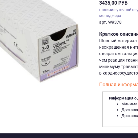
3435,00 РУБ
наличие уточняйте 
менеджера
арт. W9378
Краткое описан
Шовный материал В
неокрашенная нить
стеаратом кальция
чем реакция ткани
минимуму травмати
в кардиососудисто
Полная информа
Информация о 
Минималь
Доставка
Доставка