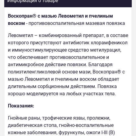
Информация о товаре
Воскопран® с мазью Левометил и пчелиным
воском
- противовоспалительная мазевая повязка
Левометил – комбинированный препарат, в составе
которого присутствуют антибиотик хлорамфеникол
и иммуностимулирующее средство метилурацил,
что обеспечивает противовоспалительное и
антимикробное действие повязки. Благодаря
полиэтиленгликолевой основе мази, Воскопран® с
мазью Левометил и пчелиным воском обладает
длительным сорбционным действием. Повязка
хорошо моделируется на любых участках тела.
Показания:
Гнойные раны, трофические язвы, пролежни,
диабетическая стопа, гнойно-воспалительные
кожные заболевания, фурункулы, ожоги I-III (В)