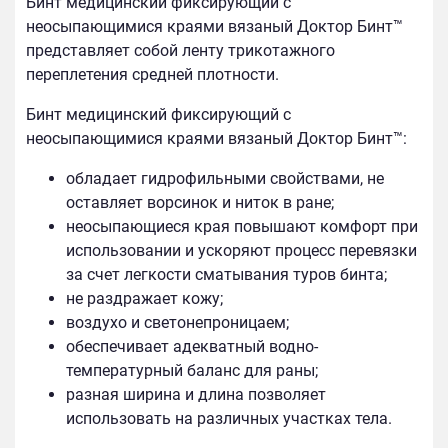
Бинт медицинский фиксирующий с
неосыпающимися краями вязаный Доктор Бинт™
представляет собой ленту трикотажного
переплетения средней плотности.
Бинт медицинский фиксирующий с
неосыпающимися краями вязаный Доктор Бинт™:
обладает гидрофильными свойствами, не
оставляет ворси­нок и ниток
в ране;
неосыпающиеся края повышают комфорт при
использова­нии и ускоряют процесс перевязки
за счет легкости сматы­вания туров бинта;
не раздражает кожу;
воздухо и светонепроницаем;
обеспечивает адекватный водно-
температурный баланс для раны;
разная ширина и длина позволяет
использовать на различных участках тела.