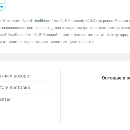
 Компания Alba® Healthcare/ Альба® Хелскейр (США) на рынке России с 
 высококачественные расходные материалы для анестезиологии, реаним
ba® Healthcare/ Альба® Хелскейр полностью соответствует междунаро
и отличается хорошим соотношением цена-качество.
нтии и возврат
Оптовые и р
та и доставка
акты