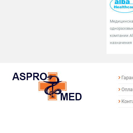
Медицинская
одноразовые
компании Al
назначения 
Гара
Опла
Конт