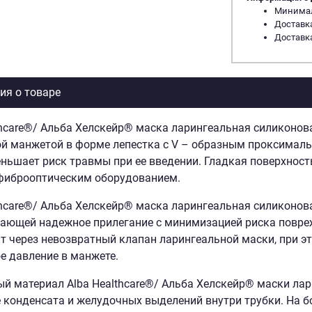
Минималь
Доставка
Доставка
я о товаре
thcare®/ Альба Хелскейр® маска ларингеальная силиконова
й манжетой в форме лепестка с V – образным проксимал
ньшает риск травмы при ее введении. Гладкая поверхност
фиброоптическим оборудованием.
thcare®/ Альба Хелскейр® маска ларингеальная силиконов
ающей надежное прилегание с минимизацией риска повре
т через невозвратный клапан ларингеальной маски, при э
е давление в манжете.
й материал Alba Healthcare®/ Альба Хелскейр® маски лар
 конденсата и желудочных выделений внутри трубки. На б