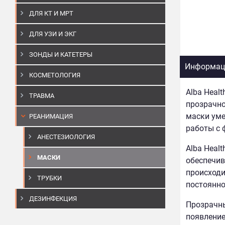
ДЛЯ КТ И МРТ
ДЛЯ УЗИ И ЭКГ
ЗОНДЫ И КАТЕТЕРЫ
Информаци
КОСМЕТОЛОГИЯ
Alba Heal
ТРАВМА
прозрачно
маски уме
РЕАНИМАЦИЯ
работы с 
АНЕСТЕЗИОЛОГИЯ
Alba Heal
МАСКИ
обеспечив
происходи
ТРУБКИ
постоянно
ДЕЗИНФЕКЦИЯ
Прозрачны
появление