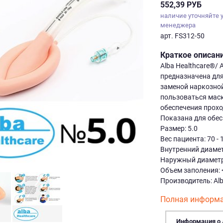
552,39 РУБ
наличие уточняйте 
менеджера
арт. FS312-50
Краткое описан
Alba Healthcare®/
предназначена для
заменой наркозной
пользоваться маск
обеспечения прохо
Показана для обес
Размер: 5.0
Вес пациента: 70 - 
Внутренний диаметр
Наружный диаметр:
Объем заполения: <
Производитель: Al
Полная информа
Информация о 