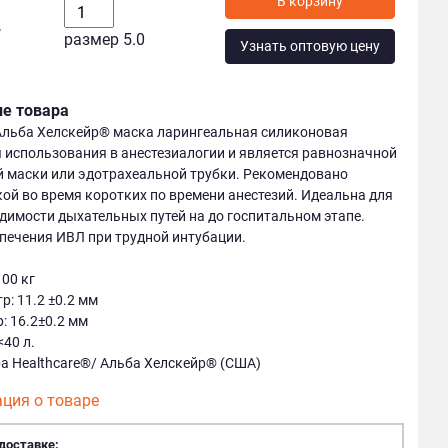
у
размер 5.0
Узнать оптовую цену
ие товара
 Альба Хелскейр® маска ларингеальная силиконовая
 использования в анестезиалогии и является равнозначной
 маски или эдотрахеальной трубки. Рекомендовано
ой во время коротких по времени анестезий. Идеальна для
димости дыхательных путей на до госпитальном этапе.
печения ИВЛ при трудной интубации.
100 кг
: 11.2 ±0.2 мм
 16.2±0.2 мм
40 л.
ba Healthcare®/ Альба Хелскейр® (США)
ция о товаре
доставке: