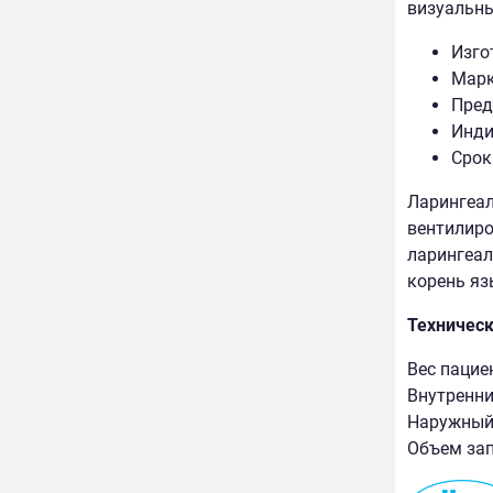
визуальны
Изго
Марк
Пред
Инди
Срок
Ларингеал
вентилиро
ларингеал
корень яз
Техническ
Вес пациен
Внутренни
Наружный 
Объем зап