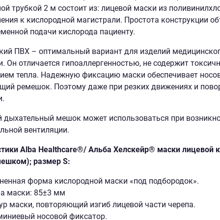
ой трубкой 2 м состоит из: лицевой маски из поливинилхл
ения к кислородной магистрали. Простота конструкции об
менной подачи кислорода пациенту.
ий ПВХ – оптимальный вариант для изделий медицинског
. Он отличается гипоаллергенностью, не содержит токсич
ием тепла. Надежную фиксацию маски обеспечивает носов
ий ремешок. Поэтому даже при резких движениях и повор
.
 дыхательный мешок может использоваться при возникно
льной вентиляции.
тики Alba Healthcare®/ Альба Хелскейр® маски лицевой 
мешком); размер S:
ненная форма кислородной маски «под подбородок».
а маски: 85±3 мм
ур маски, повторяющий изгиб лицевой части черепа.
иниевый носовой фиксатор.