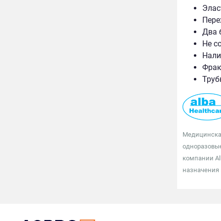
Элас
Пере
Два 
Не с
Нали
Фрак
Труб
Медицинская
одноразовые
компании Al
назначения 