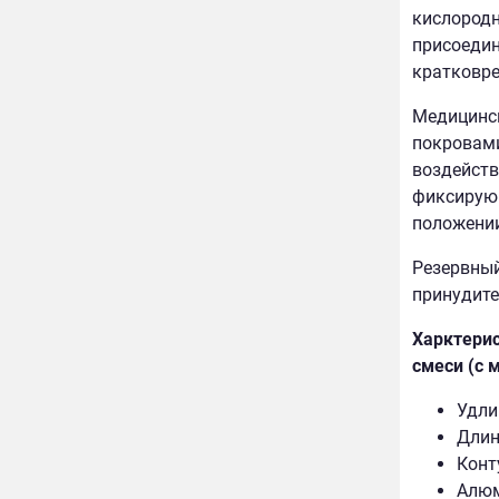
кислородн
присоедин
кратковре
Медицинск
покровами
воздейств
фиксирующ
положении
Резервный
принудите
Харктерис
смеси (с 
Удли
Длин
Конт
Алюм