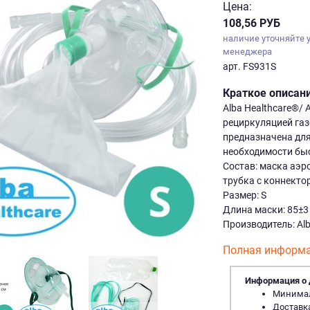
Цена:
108,56 РУБ
наличие уточняйте 
менеджера
арт. FS931S
Краткое описан
Alba Healthcare®/
рециркуляцией газ
предназначена для
необходимости бы
Состав: маска аэр
трубка с коннектор
Размер: S
Длина маски: 85±3
Производитель: Al
Полная информа
Информация о 
Минималь
Доставка