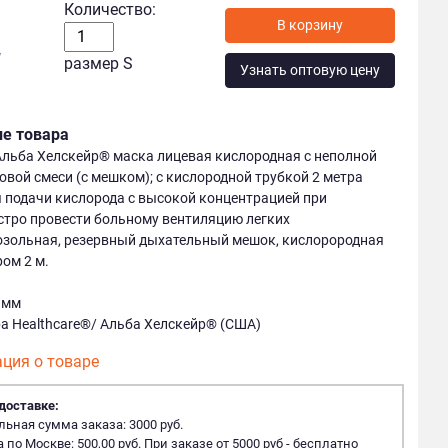
Количество:
у
размер S
Узнать оптовую цену
ие товара
 Альба Хелскейр® маска лицевая кислородная с неполной
овой смеси (с мешком); с кислородной трубкой 2 метра
 подачи кислорода с высокой концентрацией при
стро провести больному вентиляцию легких
озольная, резервный дыхательный мешок, кислорородная
ом 2 м.
 мм
ba Healthcare®/ Альба Хелскейр® (США)
ция о товаре
доставке:
ная сумма заказа: 3000 руб.
 по Москве: 500,00 руб. При заказе от 5000 руб - бесплатно