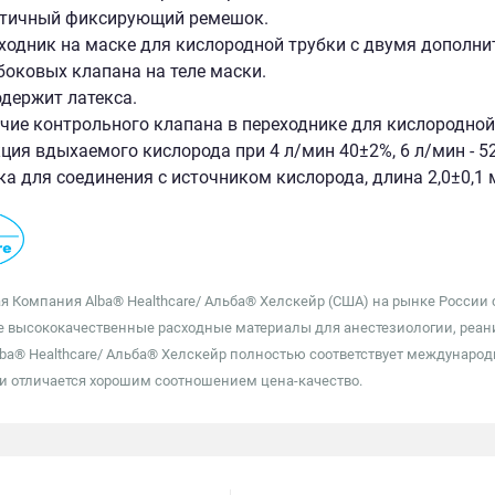
тичный фиксирующий ремешок.
ходник на маске для кислородной трубки с двумя дополн
боковых клапана на теле маски.
одержит латекса.
чие контрольного клапана в переходнике для кислородной
ция вдыхаемого кислорода при 4 л/мин 40±2%, 6 л/мин - 52
ка для соединения с источником кислорода, длина 2,0±0,1
 Компания Alba® Healthcare/ Альба® Хелскейр (США) на рынке России с 
 высококачественные расходные материалы для анестезиологии, реаним
ba® Healthcare/ Альба® Хелскейр полностью соответствует междунаро
и отличается хорошим соотношением цена-качество.