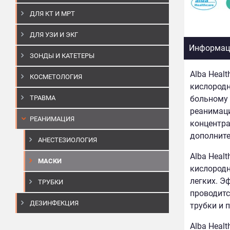
ДЛЯ КТ И МРТ
ДЛЯ УЗИ И ЭКГ
Информаци
ЗОНДЫ И КАТЕТЕРЫ
Alba Heal
КОСМЕТОЛОГИЯ
кислородн
ТРАВМА
больному 
реанимаци
РЕАНИМАЦИЯ
концентра
дополните
АНЕСТЕЗИОЛОГИЯ
Alba Heal
МАСКИ
кислородн
легких. Э
ТРУБКИ
проводитс
ДЕЗИНФЕКЦИЯ
трубки и 
Alba Heal