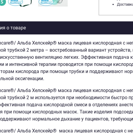
Доставка
я о товаре
thcare®/ Альба Хелскейр® маска лицевая кислородная с не
ой трубкой 2 метра – востребованный вариант устройств
искусственную вентиляцию легких. Эффективная подача ки
и и интенсивной терапии проводится при помощи кислоро
торам кислорода при помощи трубки и поддерживают нор
льной оксигенации.
thcare®/ Альба Хелскейр® маска лицевая кислородная с не
ой трубкой 2 м используется при необходимости быстро 
ффективная подача кислородной смеси в отделениях анесте
я при помощи кислородных масок. Такие изделия подсое
поддерживают нормальное дыхание у пациентов, требующи
thcare®/ Альба Хелскейр®
маска лицевая кислородная с не