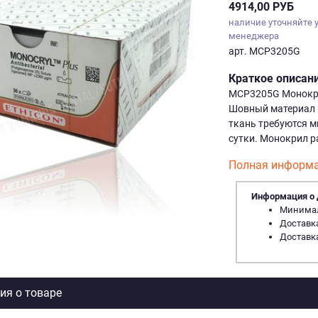
4914,00 РУБ
наличие уточняйте 
менеджера
арт. MCP3205G
Краткое описан
MCP3205G Монокрил 
Шовный материал 
ткань требуются м
сутки. Mонокрил р
Полная информа
Информация о 
Минималь
Доставка
Доставка
я о товаре