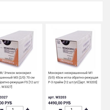
n®/ Этикон монокрил
Монокрил неокрашенный М1
шенный М3 (2/0) 70 см
(5/0) 45см игла обратно-режущая
братно-режущая FS [12 шт/
Р-3 прайм [12 шт/уп] [арт. W3203]
т. W3327]
W3327
арт. W3203
00 РУБ
4490,00 РУБ