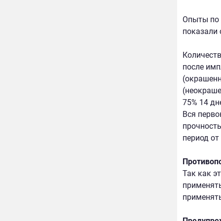
Опыты по 
показали 
Количеств
после имп
(окрашенн
(неокраше
75% 14 дн
Вся перво
прочность
период от 
Противоп
Так как э
применять
применять
Предупре