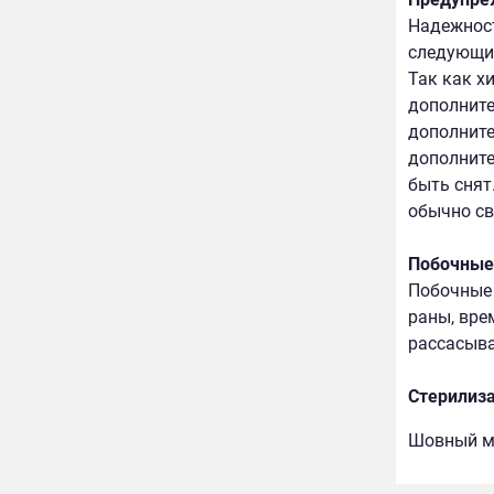
Надежност
следующих
Так как х
дополните
дополните
дополните
быть снят
обычно св
Побочные
Побочные 
раны, вре
рассасыва
Стерилиз
Шовный ма