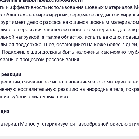
ь и эффективность использования шовных материалов Mon
 областях - в нейрохирургии, сердечно-сосудистой хирурги
ирург имеет дело с рассасывающимся шовным материалом
льного нерассасывающегося шовного материала для закры
льной нагрузкой, а также областях, испытывающих повыш
льная поддержка. Шов, остающийся на коже более 7 дней
. Подкожные швы должны быть наложены как можно глубж
язаны с процессом рассасывания.
 реакции
реакции, связанные с использованием этого материала в
менную воспалительную реакцию на инородные тела, покрас
ния субэпителиальных швов.
ация
териал Monocryl стерилизуется газообразной окисью этил