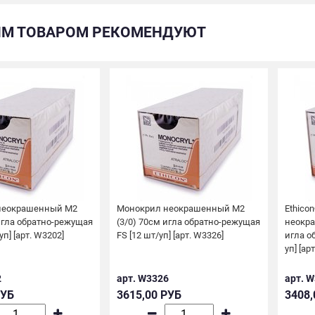
ИМ ТОВАРОМ РЕКОМЕНДУЮТ
неокрашенный М2
Монокрил неокрашенный М2
Ethico
игла обратно-режущая
(3/0) 70см игла обратно-режущая
неокра
уп] [арт. W3202]
FS [12 шт/уп] [арт. W3326]
игла о
уп] [ар
2
арт. W3326
арт. 
РУБ
3615,00 РУБ
3408,