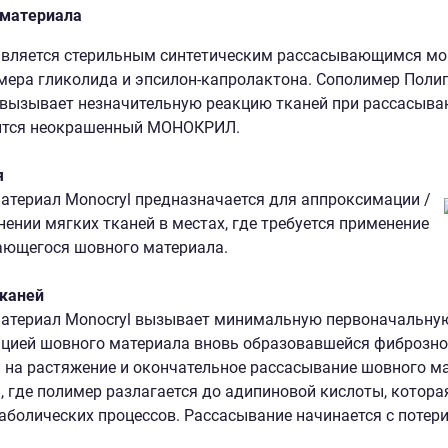
 материала
 является стерильным синтетическим рассасывающимся м
мера гликолида и эпсилон-капролактона. Сополимер Полиг
 вызывает незначительную реакцию тканей при рассасыва
ится неокрашенный МОНОКРИЛ.
я
териал Monocryl предназначается для аппроксимации /
нении мягких тканей в местах, где требуется применение
ающегося шовного материала.
каней
териал Monocryl вызывает минимальную первоначальную 
цией шовного материала вновь образовавшейся фиброзно
 на растяжение и окончательное рассасывание шовного м
, где полимер разлагается до адипиновой кислоты, котора
аболических процессов. Рассасывание начинается с потери