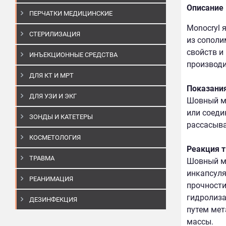
Описание
ПЕРЧАТКИ МЕДИЦИНСКИЕ
Monocryl
СТЕРИЛИЗАЦИЯ
из сополи
свойств и
ИНЪЕКЦИОННЫЕ СРЕДСТВА
производ
ДЛЯ КТ И МРТ
Показани
ДЛЯ УЗИ И ЭКГ
Шовный ма
или соеди
ЗОНДЫ И КАТЕТЕРЫ
рассасыв
КОСМЕТОЛОГИЯ
Реакция т
ТРАВМА
Шовный ма
инкапсуля
РЕАНИМАЦИЯ
прочности
гидролиза
ДЕЗИНФЕКЦИЯ
путем мет
массы.