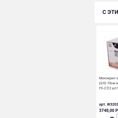
С ЭТ
Монокрил 
(3/0) 70см 
FS-2 [12 шт/
арт. W320
3748,00 