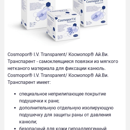
Cosmopor® I.V. Transparent/ Космопор® Ай.Ви.
Транспарент - самоклеящиеся повязки из мягкого
нетканого материала для фиксации канюль.
Cosmopor® I.V. Transparent/ Космопор® Ай.Ви.
Транспарент имеет:
специальное неприлипающее покрытие
подушечки к ране;
дополнительную отдельную изолирующую
подушечку для защиты раны от давления
канюли;
безопасный для кожи гипоаллергенный