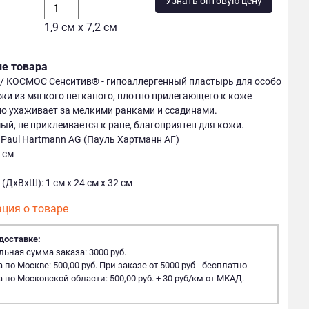
Узнать оптовую цену
1,9 см х 7,2 см
ие товара
/ КОСМОС Сенситив® - гипоаллергенный пластырь для особо
жи из мягкого нетканого, плотно прилегающего к коже
о ухаживает за мелкими ранками и ссадинами.
й, не приклеивается к ране, благоприятен для кожи.
Paul Hartmann AG (Пауль Хартманн АГ)
2 см
ДхВхШ): 1 см х 24 см х 32 см
ция о товаре
доставке:
ная сумма заказа: 3000 руб.
 по Москве: 500,00 руб. При заказе от 5000 руб - бесплатно
 по Московской области: 500,00 руб. + 30 руб/км от МКАД.