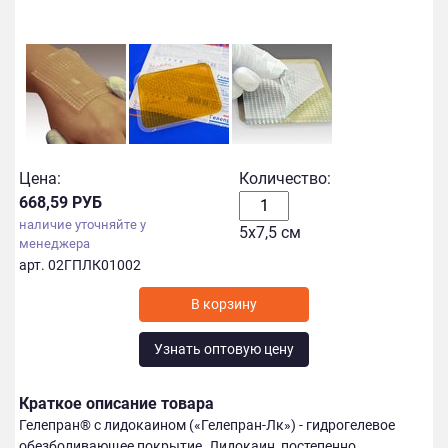
Цена:
Количество:
668,59 РУБ
наличие уточняйте у
5х7,5 см
менеджера
арт. 02ГПЛК01002
Узнать оптовую цену
Краткое описание товара
Гелепран® с лидокаином («Гелепран-Лк») - гидрогелевое
обезболивающее покрытие. Лидокаин, постепенно