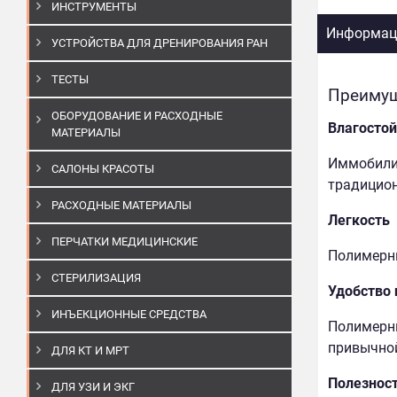
ИНСТРУМЕНТЫ
Информаци
УСТРОЙСТВА ДЛЯ ДРЕНИРОВАНИЯ РАН
ТЕСТЫ
Преимущ
ОБОРУДОВАНИЕ И РАСХОДНЫЕ
Влагостой
МАТЕРИАЛЫ
Иммобилиз
САЛОНЫ КРАСОТЫ
традицион
РАСХОДНЫЕ МАТЕРИАЛЫ
Легкость
ПЕРЧАТКИ МЕДИЦИНСКИЕ
Полимерны
СТЕРИЛИЗАЦИЯ
Удобство
ИНЪЕКЦИОННЫЕ СРЕДСТВА
Полимерны
привычной
ДЛЯ КТ И МРТ
Полезнос
ДЛЯ УЗИ И ЭКГ