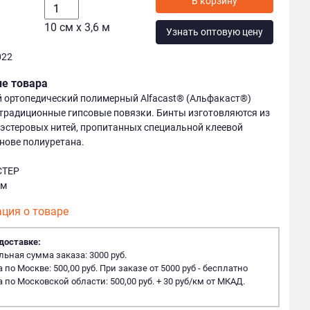
В корзину
10 см х 3,6 м
Узнать оптовую цену
022
ие товара
 ортопедический полимерный Alfacast® (Альфакаст®)
традиционные гипсовые повязки. Бинты изготовляются из
эстеровых нитей, пропитанных специальной клеевой
нове полиуретана.
СТЕР
 м
ция о товаре
доставке:
ная сумма заказа: 3000 руб.
 по Москве: 500,00 руб. При заказе от 5000 руб - бесплатно
 по Московской области: 500,00 руб. + 30 руб/км от МКАД.