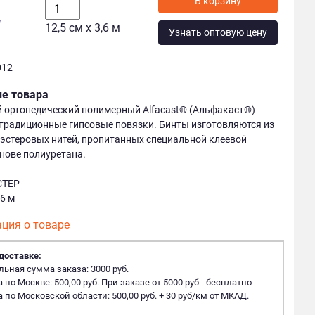
у
12,5 см х 3,6 м
Узнать оптовую цену
012
ие товара
 ортопедический полимерный Alfacast® (Альфакаст®)
традиционные гипсовые повязки. Бинты изготовляются из
эстеровых нитей, пропитанных специальной клеевой
нове полиуретана.
СТЕР
,6 м
ция о товаре
доставке:
ная сумма заказа: 3000 руб.
 по Москве: 500,00 руб. При заказе от 5000 руб - бесплатно
 по Московской области: 500,00 руб. + 30 руб/км от МКАД.