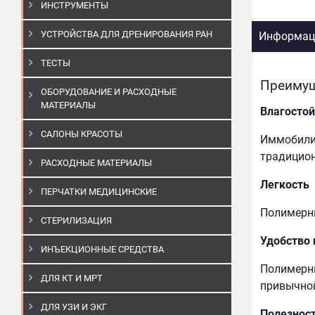
ИНСТРУМЕНТЫ
УСТРОЙСТВА ДЛЯ ДРЕНИРОВАНИЯ РАН
Информаци
ТЕСТЫ
Преимущ
ОБОРУДОВАНИЕ И РАСХОДНЫЕ
МАТЕРИАЛЫ
Влагостой
САЛОНЫ КРАСОТЫ
Иммобилиз
традицион
РАСХОДНЫЕ МАТЕРИАЛЫ
Легкость
ПЕРЧАТКИ МЕДИЦИНСКИЕ
Полимерны
СТЕРИЛИЗАЦИЯ
Удобство
ИНЪЕКЦИОННЫЕ СРЕДСТВА
Полимерны
ДЛЯ КТ И МРТ
привычной
ДЛЯ УЗИ И ЭКГ
Полезнос