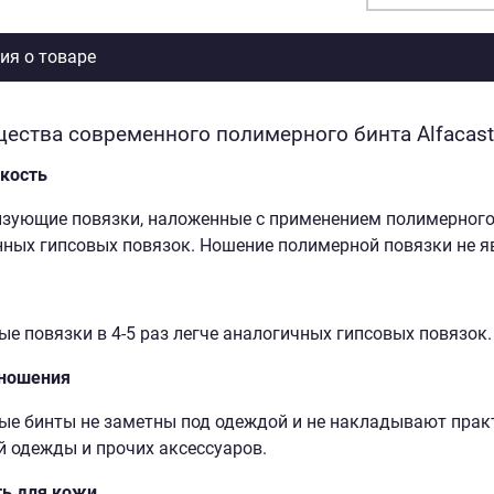
я о товаре
ества современного полимерного бинта Alfacast
кость
ующие повязки, наложенные с применением полимерного би
ных гипсовых повязок. Ношение полимерной повязки не я
е повязки в 4-5 раз легче аналогичных гипсовых повязок.
 ношения
е бинты не заметны под одеждой и не накладывают прак
 одежды и прочих аксессуаров.
ть для кожи