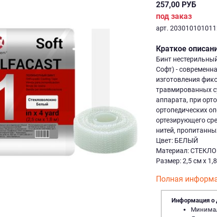
257,00 РУБ
под заказ
арт. 20301010101
Краткое описан
Бинт нестерильный
Софт) - современн
изготовления фик
травмированных с
аппарата, при орт
ортопедических оп
ортезирующего ср
нитей, пропитанны
Цвет: БЕЛЫЙ
Материал: СТЕКЛ
Размер: 2,5 см х 1,
Полная информа
Информация о 
Минималь