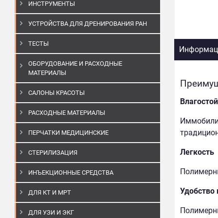
ИНСТРУМЕНТЫ
УСТРОЙСТВА ДЛЯ ДРЕНИРОВАНИЯ РАН
ТЕСТЫ
Информаци
ОБОРУДОВАНИЕ И РАСХОДНЫЕ
МАТЕРИАЛЫ
Преимущ
САЛОНЫ КРАСОТЫ
Влагостой
РАСХОДНЫЕ МАТЕРИАЛЫ
Иммобилиз
традицион
ПЕРЧАТКИ МЕДИЦИНСКИЕ
Легкость
СТЕРИЛИЗАЦИЯ
Полимерны
ИНЪЕКЦИОННЫЕ СРЕДСТВА
Удобство
ДЛЯ КТ И МРТ
Полимерны
ДЛЯ УЗИ И ЭКГ