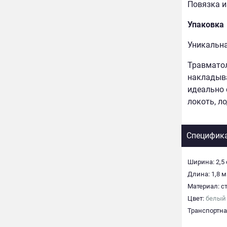
Повязка из
Упаковка
Уникальна
Травматол
накладыва
идеально 
локоть, л
Специфик
Ширина: 2,5
Длина: 1,8 м
Материал: с
Цвет:
белый
Транспортная