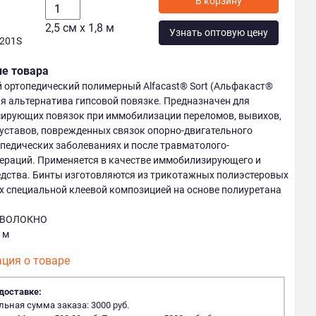
В корзину
2,5 см х 1,8 м
Узнать оптовую цену
1201S
ие товара
 ортопедический полимерный Alfacast® Sort (Альфакаст®
ая альтернатива гипсовой повязке. Предназначен для
сирующих повязок при иммобилизации переломов, вывихов,
уставов, поврежденных связок опорно-двигательного
опедических заболеваниях и после травматолого-
ераций. Применяется в качестве иммобилизирующего и
едства. Бинты изготовляются из трикотажных полиэстеровых
х специальной клеевой композицией на основе полиуретана
ОВОЛОКНО
8 м
ция о товаре
доставке:
ная сумма заказа: 3000 руб.