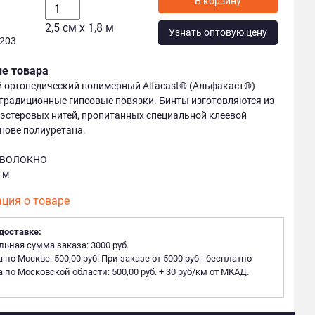
В корзину
2,5 см х 1,8 м
Узнать оптовую цену
1203
ие товара
 ортопедический полимерный Alfacast® (Альфакаст®)
традиционные гипсовые повязки. Бинты изготовляются из
эстеровых нитей, пропитанных специальной клеевой
нове полиуретана.
ОВОЛОКНО
8 м
ция о товаре
доставке:
ная сумма заказа: 3000 руб.
 по Москве: 500,00 руб. При заказе от 5000 руб - бесплатно
 по Московской области: 500,00 руб. + 30 руб/км от МКАД.