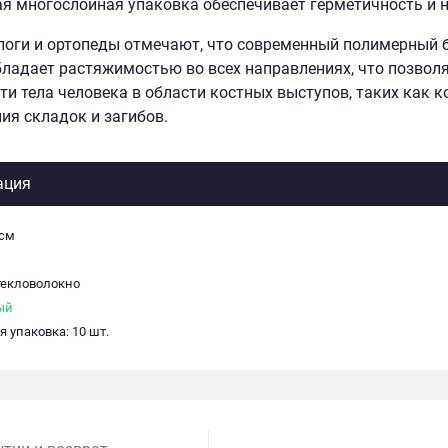
я многослойная упаковка обеспечивает герметичность и 
оги и ортопеды отмечают, что современный полимерный б
бладает растяжимостью во всех направлениях, что позво
ти тела человека в области костных выступов, таких как к
ия складок и загибов.
ация
 см
текловолокно
ый
 упаковка: 10 шт.