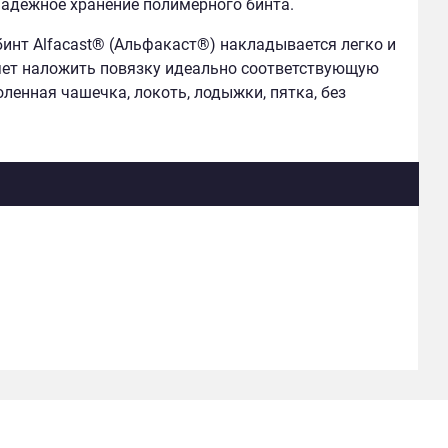
надежное хранение полимерного бинта.
инт Alfacast® (Альфакаст®) накладывается легко и
ляет наложить повязку идеально соответствующую
оленная чашечка, локоть, лодыжки, пятка, без