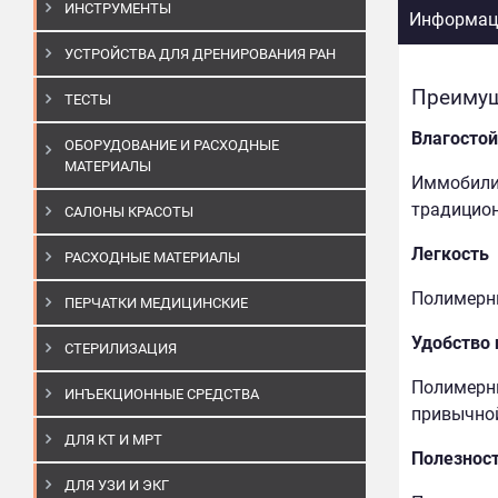
ИНСТРУМЕНТЫ
Информаци
УСТРОЙСТВА ДЛЯ ДРЕНИРОВАНИЯ РАН
Преимущ
ТЕСТЫ
Влагостой
ОБОРУДОВАНИЕ И РАСХОДНЫЕ
МАТЕРИАЛЫ
Иммобилиз
традицион
САЛОНЫ КРАСОТЫ
Легкость
РАСХОДНЫЕ МАТЕРИАЛЫ
Полимерны
ПЕРЧАТКИ МЕДИЦИНСКИЕ
Удобство
СТЕРИЛИЗАЦИЯ
Полимерны
ИНЪЕКЦИОННЫЕ СРЕДСТВА
привычной
ДЛЯ КТ И МРТ
Полезнос
ДЛЯ УЗИ И ЭКГ