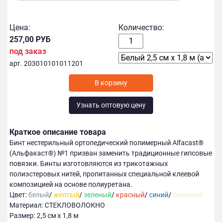
Цена:
Количество:
257,00 РУБ
под заказ
арт. 203010101011201
В корзину
Узнать оптовую цену
Краткое описание товара
Бинт нестерильный ортопедический полимерный Alfacast®
(Альфакаст®) №1 призван заменить традиционные гипсовые
повязки. Бинты изготовляются из трикотажных
полиэстеровых нитей, пропитанных специальной клеевой
композицией на основе полиуретана.
Цвет:
белый
/
желтый
/
зеленый
/
красный
/
синий
/
бежевый
Материал: СТЕКЛОВОЛОКНО
Размер: 2,5 см х 1,8 м