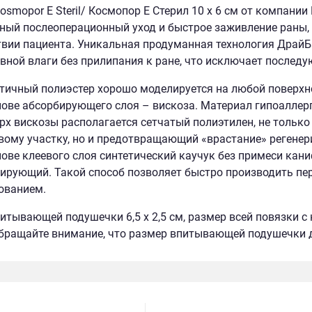
osmopor E Steril/ Космопор E Стерил 10 х 6 см от компани
ный послеоперационный уход и быстрое заживление раны, 
вии пациента. Уникальная продуманная технология ДрайБ
вной влаги без прилипания к ране, что исключает после
тичный полиэстер хорошо моделируется на любой поверхно
нове абсорбирующего слоя – вискоза. Материал гипоаллер
рх вискозы располагается сетчатый полиэтилен, не тольк
вому участку, но и предотвращающий «врастание» регенер
нове клеевого слоя синтетический каучук без примеси кан
ирующий. Такой способ позволяет быстро производить пер
ованием.
итывающей подушечки 6,5 х 2,5 см, размер всей повязки с 
бращайте внимание, что размер впитывающей подушечки 