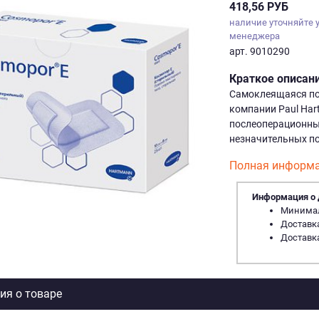
418,56 РУБ
наличие уточняйте 
менеджера
арт. 9010290
Краткое описан
Самоклеящаяся пов
компании Paul Har
послеоперационным
незначительных п
Полная информа
Информация о 
Минималь
Доставка
Доставка
я о товаре