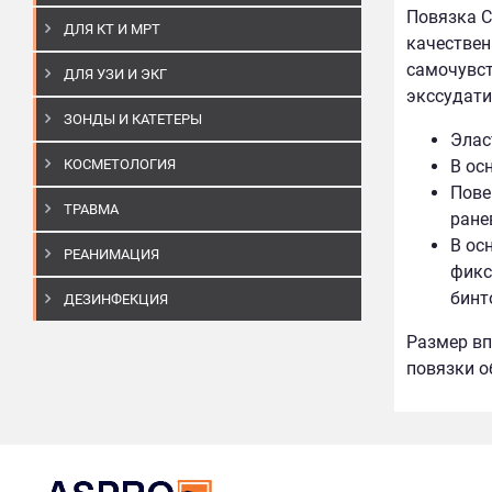
Повязка C
ДЛЯ КТ И МРТ
качествен
самочувст
ДЛЯ УЗИ И ЭКГ
экссудати
ЗОНДЫ И КАТЕТЕРЫ
Элас
КОСМЕТОЛОГИЯ
В ос
Пове
ТРАВМА
ране
В ос
РЕАНИМАЦИЯ
фикс
бинт
ДЕЗИНФЕКЦИЯ
Размер вп
повязки о