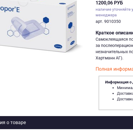
1200,06 РУБ
наличие уточняйте 
менеджера
арт. 9010350
Краткое описан
Самоклеящаяся пов
за послеоперацион
незначительных по
Хартманн АГ).
Полная информа
Информация о 
Минималь
Доставка
Доставка
я о товаре