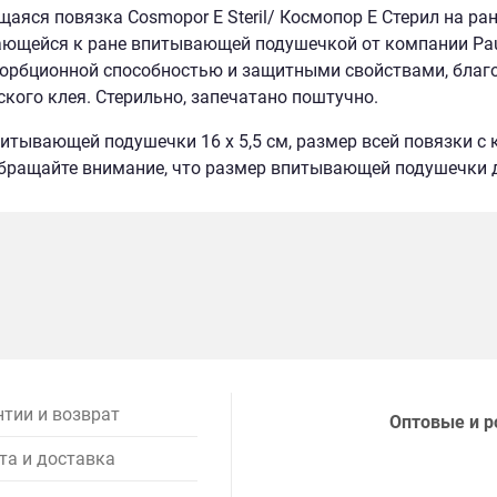
аяся повязка Cosmopor E Steril/ Космопор E Стерил на ран
ющейся к ране впитывающей подушечкой от компании Paul
орбционной способностью и защитными свойствами, благо
ского клея. Стерильно, запечатано поштучно.
итывающей подушечки 16 х 5,5 см, размер всей повязки с к
бращайте внимание, что размер впитывающей подушечки 
нтии и возврат
Оптовые и р
та и доставка