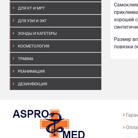
Самоклеящ
ДЛЯ КТ И МРТ
приклеива
хорошей с
ДЛЯ УЗИ И ЭКГ
синтетиче
ЗОНДЫ И КАТЕТЕРЫ
Размер вп
КОСМЕТОЛОГИЯ
повязки о
ТРАВМА
РЕАНИМАЦИЯ
ДЕЗИНФЕКЦИЯ
Гара
Опла