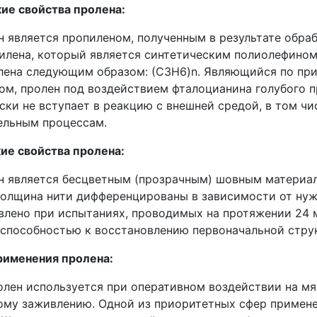
ие свойства пролена:
вляется пропиленом, полученным в результате обраб
илена, который является синтетическим полиолефином
лена следующим образом: (С3H6)n. Являющийся по пр
ом, пролен под воздействием фталоцианина голубого 
ски не вступает в реакцию с внешней средой, в том ч
ельным процессам.
ие свойства пролена:
вляется бесцветным (прозрачным) шовным материало
толщина нити дифференцированы в зависимости от нуж
влено при испытаниях, проводимых на протяжении 24 
 способностью к восстановлению первоначальной стру
именения пролена:
лен используется при оперативном воздействии на мягк
ому заживлению. Одной из приоритетных сфер примене