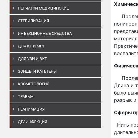
Химическ
ПЕРЧАТКИ МЕДИЦИНСКИЕ
Пролен я
СТЕРИЛИЗАЦИЯ
полипроп
представ
ИНЪЕКЦИОННЫЕ СРЕДСТВА
материал
Практиче
ДЛЯ КТ И МРТ
воспалит
ДЛЯ УЗИ И ЭКГ
Физическ
ЗОНДЫ И КАТЕТЕРЫ
Пролен я
КОСМЕТОЛОГИЯ
Длина и 
было выя
ТРАВМА
разрыв и
РЕАНИМАЦИЯ
Сферы пр
ДЕЗИНФЕКЦИЯ
Нить про
длительн