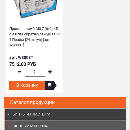
Пролен синий М0.7 (6/0) 45
см игла обратно-режущая P-
1 Прайм [24 шт/уп] [арт.
W8003T]
арт. W8003T
7512,00 РУБ
В корзину
Каталог продукции
БИНТЫ И ПЛАСТЫРИ
ШОВНЫЙ МАТЕРИАЛ