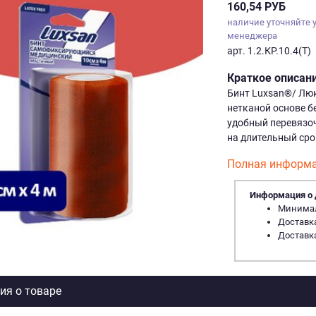
160,54 РУБ
наличие уточняйте 
менеджера
арт. 1.2.КР.10.4(Т)
Краткое описан
Бинт Luxsan®/ Лю
нетканой основе б
удобный перевязо
на длительный сро
Полная информа
Информация о 
Минималь
Доставка
Доставка
я о товаре