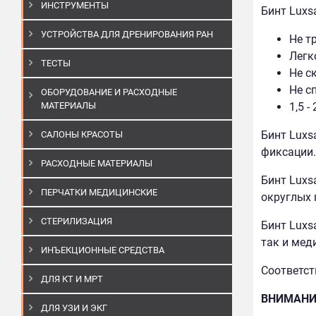
ИНСТРУМЕНТЫ
Бинт Luxs
УСТРОЙСТВА ДЛЯ ДРЕНИРОВАНИЯ РАН
Не т
Легк
ТЕСТЫ
Не с
Не с
ОБОРУДОВАНИЕ И РАСХОДНЫЕ
МАТЕРИАЛЫ
1,5 
Бинт Luxs
САЛОНЫ КРАСОТЫ
фиксации.
РАСХОДНЫЕ МАТЕРИАЛЫ
Бинт Luxs
ПЕРЧАТКИ МЕДИЦИНСКИЕ
округлых 
СТЕРИЛИЗАЦИЯ
Бинт Luxs
так и мед
ИНЪЕКЦИОННЫЕ СРЕДСТВА
Соответст
ДЛЯ КТ И МРТ
ВНИМАНИЕ
ДЛЯ УЗИ И ЭКГ