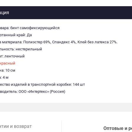
ация
овара: бинт самофиксирующийся
отанный край: Да
в материала: Полиэстер 69%, Спандекс 4%, Клей без латекса 27%.
льность: нестерильный
т: ленточный
красный
а: 10 см
: 4 м
ество изделий в транспортной коробке: 144 шт
водитель: ООО «Интертекс» (Россия)
нтии и возврат
Оптовые и р