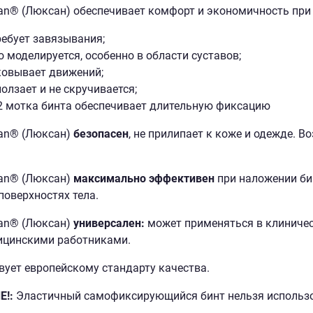
an® (Люксан) обеспечивает комфорт и экономичность при
ребует завязывания;
о моделируется, особенно в области суставов;
ковывает движений;
ползает и не скручивается;
- 2 мотка бинта обеспечивает длительную фиксацию
an® (Люксан)
безопасен
, не прилипает к коже и одежде. 
an® (Люксан)
максимально эффективен
при наложении бин
поверхностях тела.
an® (Люксан)
универсален:
может применяться в клиничес
ицинскими работниками.
вует европейскому стандарту качества.
!:
Эластичный самофиксирующийся бинт нельзя использов