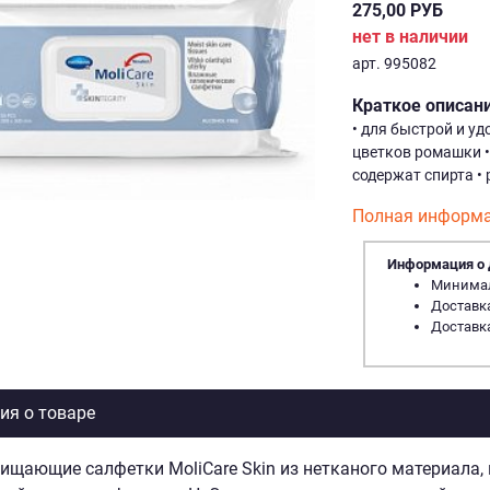
275,00 РУБ
нет в наличии
арт. 995082
Краткое описан
• для быстрой и у
цветков ромашки •
содержат спирта •
Полная информа
Информация о 
Минималь
Доставка
Доставка
я о товаре
ищающие салфетки MoliCare Skin из нетканого материала, 