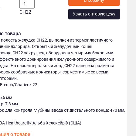
у
СН22
Узнать оптовую цену
ие товара
в полость желудка СН22, выполнен из термопластичного
ивинилхлорида. Открытый желудочный конец
 зонда СН22 закруглен, оборудован четырьмя боковыми
эффективного дренирования желудочного содержимого и
дка. На назоэнтеральный зонд СН22 нанесена разметка
 Воронкообразные коннекторы, совместимые со всеми
пторами.
French/Chariere: 22
5,6 мм
р: 7,3 мм
к для контроля глубины ввода от дистального конца: 470 мм,
BA Healthcare®/ Альба Хелскейр® (США)
ция о товаре