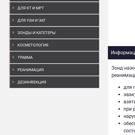
ДЛЯ КТ И МРТ
ДЛЯ УЗИ И ЭКГ
ЗОНДЫ И КАТЕТЕРЫ
КОСМЕТОЛОГИЯ
Информаци
ТРАВМА
Зонд назо
РЕАНИМАЦИЯ
реанимаци
ДЕЗИНФЕКЦИЯ
для 
эвак
взят
при 
нару
обес
сост