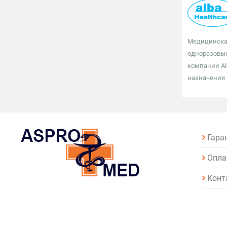
Медицинская
одноразовые
компании Al
назначения 
Гара
Опла
Конт