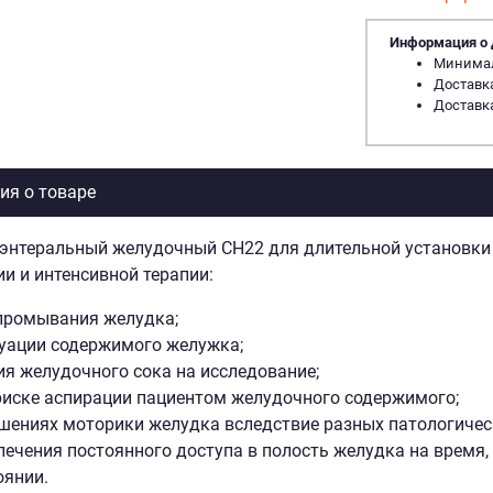
Информация о 
Минималь
Доставка
Доставка
я о товаре
энтеральный желудочный СН22 для длительной установки 
и и интенсивной терапии:
промывания желудка;
уации содержимого желужка;
ия желудочного сока на исследование;
риске аспирации пациентом желудочного содержимого;
шениях моторики желудка вследствие разных патологичес
печения постоянного доступа в полость желудка на время,
оянии.