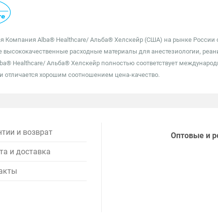
 Компания Alba® Healthcare/ Альба® Хелскейр (США) на рынке России с 
 высококачественные расходные материалы для анестезиологии, реаним
ba® Healthcare/ Альба® Хелскейр полностью соответствует междунаро
и отличается хорошим соотношением цена-качество.
нтии и возврат
Оптовые и р
та и доставка
акты