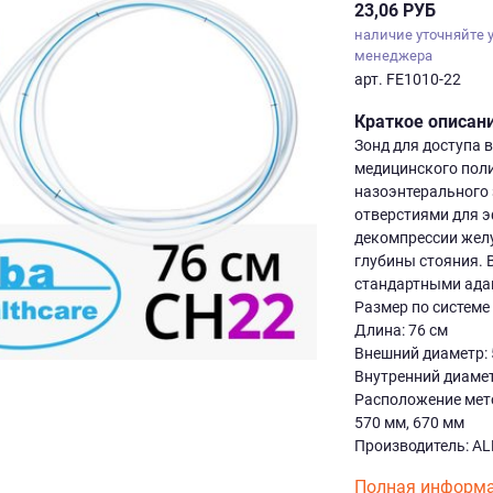
23,06 РУБ
наличие уточняйте 
менеджера
арт. FE1010-22
Краткое описан
Зонд для доступа 
медицинского пол
назоэнтерального
отверстиями для 
декомпрессии желу
глубины стояния.
стандартными ада
Размер по системе 
Длина: 76 см
Внешний диаметр: 
Внутренний диамет
Расположение мето
570 мм, 670 мм
Производитель: AL
Полная информа