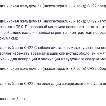
дицинская желудочная (назоэнтеральный зонд) СН22 пред
дицинская желудочная (назоэнтеральный зонд) СН22 изгот
тичного ПВХ. Прозрачный материал позволяет легко конт
о всей длине изделия нанесена рентген-контрастная полос
см, 67 см);
альный зонд СН22 Снабжен дистальным закругленным кон
воляет избежать травматизации слизистых оболочек и мяг
чены для аспирации и эвакуации желудочного содержимог
дицинская желудочная (назоэнтеральный зонд) СН22 обо
альный зонд СН22 для эвакуации содержимого желудка яв
ильности 5 лет.