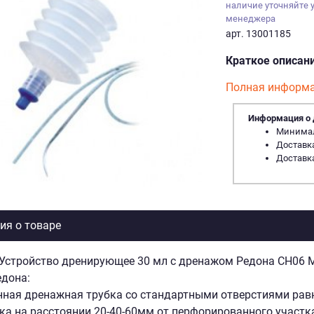
наличие уточняйте 
менеджера
арт. 13001185
Краткое описан
Полная информа
Информация о 
Минималь
Доставка
Доставка
я о товаре
Устройство дренирующее 30 мл c дренажом Редона СН06 
едона:
ная дренажная трубка со стандартными отверстиями рав
а на расстоянии 20-40-60мм от перфорированного участк