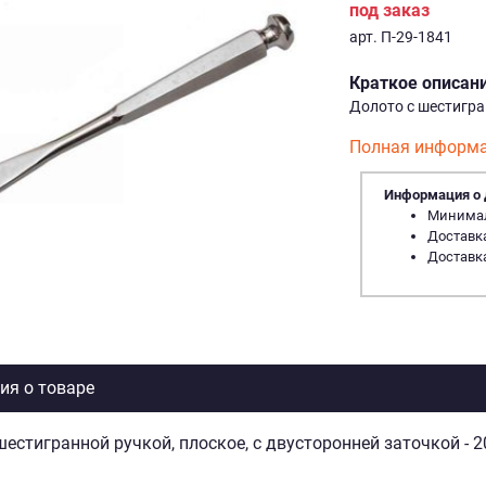
под заказ
арт. П-29-1841
Краткое описан
Долото с шестигран
Полная информа
Информация о 
Минималь
Доставка
Доставка
я о товаре
шестигранной ручкой, плоское, с двусторонней заточкой - 