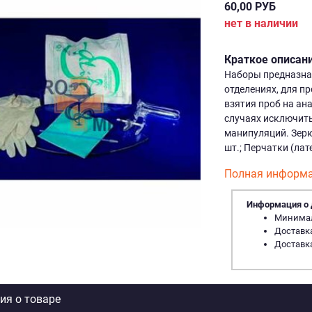
60,00 РУБ
нет в наличии
Краткое описан
Наборы предназна
отделениях, для п
взятия проб на ан
случаях исключит
манипуляций. Зерк
шт.; Перчатки (лат
Полная информа
Информация о 
Минималь
Доставка
Доставка
я о товаре