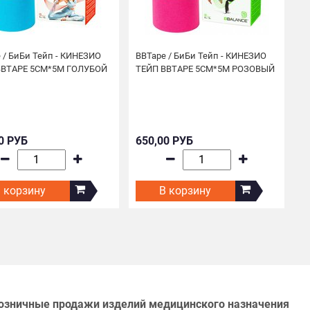
 / БиБи Тейп - КИНЕЗИО
BBTape / БиБи Тейп - КИНЕЗИО
B
BBTAPE 5СМ*5М ГОЛУБОЙ
ТЕЙП BBTAPE 5СМ*5М РОЗОВЫЙ
Т
0 РУБ
650,00 РУБ
6
 корзину
В корзину
озничные продажи изделий медицинского назначения