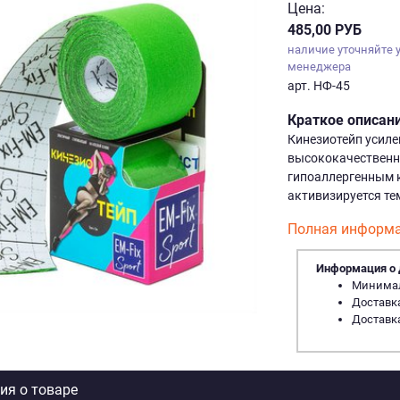
Цена:
485,00 РУБ
наличие уточняйте 
менеджера
арт. НФ-45
Краткое описан
Кинезиотейп усиле
высококачественно
гипоаллергенным к
активизируется те
Полная информа
Информация о 
Минималь
Доставка
Доставка
я о товаре