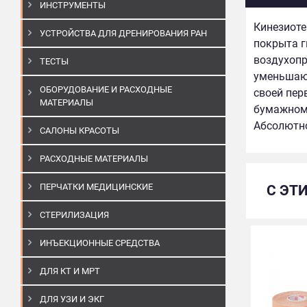
ИНСТРУМЕНТЫ
Кинезиоте
УСТРОЙСТВА ДЛЯ ДРЕНИРОВАНИЯ РАН
покрыта г
воздухопр
ТЕСТЫ
уменьшают
ОБОРУДОВАНИЕ И РАСХОДНЫЕ
своей пер
МАТЕРИАЛЫ
бумажном 
Абсолютно
САЛОНЫ КРАСОТЫ
РАСХОДНЫЕ МАТЕРИАЛЫ
ПЕРЧАТКИ МЕДИЦИНСКИЕ
С ЭТ
СТЕРИЛИЗАЦИЯ
ИНЪЕКЦИОННЫЕ СРЕДСТВА
ДЛЯ КТ И МРТ
ДЛЯ УЗИ И ЭКГ