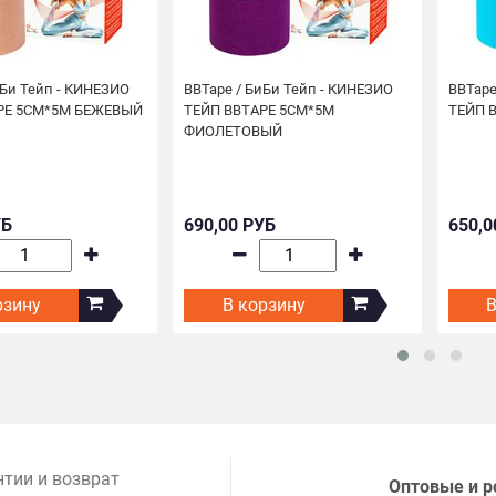
иБи Тейп - КИНЕЗИО
BBTape / БиБи Тейп - КИНЕЗИО
BBTape
PE 5СМ*5М БЕЖЕВЫЙ
ТЕЙП BBTAPE 5СМ*5М
ТЕЙП 
ФИОЛЕТОВЫЙ
УБ
690,00 РУБ
650,0
рзину
В корзину
В
нтии и возврат
Оптовые и р