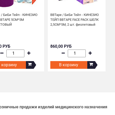
 / БиБи Тейп - КИНЕЗИО
BBTape / БиБи Тейп - КИНЕЗИО
B
BBTAPE 5СМ*5М
ТЕЙП BBTAPE FACE PACK ШЕЛК
Т
ЕТОВЫЙ
2,5СМ*5М, 2 шт. фиолетовый
0 РУБ
860,00 РУБ
6
 корзину
В корзину
озничные продажи изделий медицинского назначения