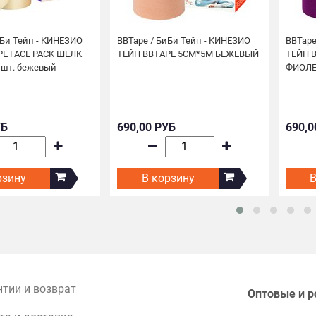
иБи Тейп - КИНЕЗИО
BBTape / БиБи Тейп - КИНЕЗИО
BBTape
E FACE PACK ШЕЛК
ТЕЙП BBTAPE 5СМ*5М БЕЖЕВЫЙ
ТЕЙП 
2 шт. бежевый
ФИОЛ
УБ
690,00 РУБ
690,0
рзину
В корзину
В
нтии и возврат
Оптовые и р