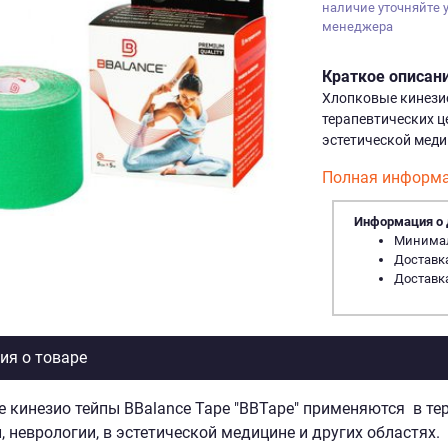
наличие уточняйте 
менеджера
Краткое описан
Хлопковые кинезио
терапевтических це
эстетической меди
Полная информа
Информация о 
Минималь
Доставка
Доставка
я о товаре
 кинезио тейпы BBalance Tape "BBTape" применяются в тер
, неврологии, в эстетической медицине и других областях.