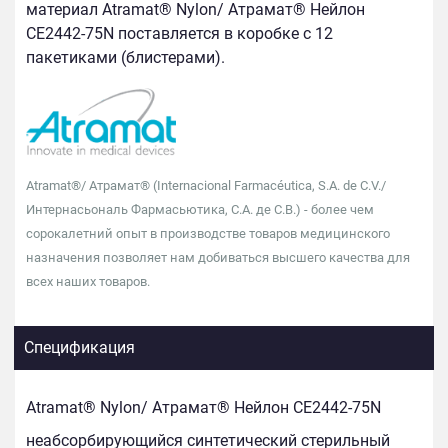
материал Atramat® Nylon/ Атрамат® Нейлон
CE2442-75N поставляется в коробке c 12
пакетиками (блистерами).
Atramat®/ Атрамат® (Internaсional Farmacéutica, S.A. de C.V./
Интернасьональ Фармасьютика, С.А. де С.В.) - более чем
сорокалетний опыт в производстве товаров медицинского
назначения позволяет нам добиваться высшего качества для
всех наших товаров.
Спецификация
Atramat® Nylon/ Атрамат® Нейлон CE2442-75N
неабсорбирующийся синтетический стерильный