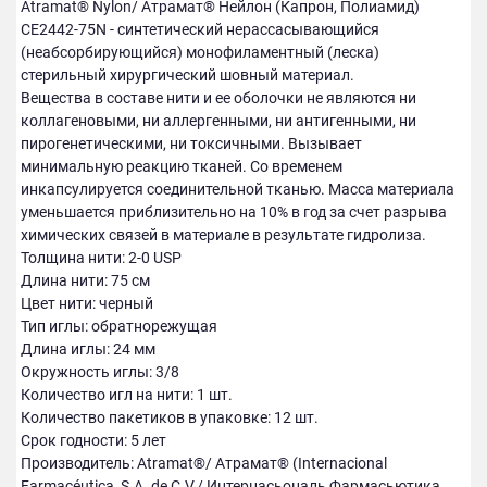
Atramat® Nylon/ Атрамат® Нейлон (Капрон, Полиамид)
CE2442-75N - синтетический нерассасывающийся
(неабсорбирующийся) монофиламентный (леска)
стерильный хирургический шовный материал.
Вещества в составе нити и ее оболочки не являются ни
коллагеновыми, ни аллергенными, ни антигенными, ни
пирогенетическими, ни токсичными. Вызывает
минимальную реакцию тканей. Со временем
инкапсулируется соединительной тканью. Масса материала
уменьшается приблизительно на 10% в год за счет разрыва
химических связей в материале в результате гидролиза.
Толщина нити: 2-0 USP
Длина нити: 75 см
Цвет нити: черный
Тип иглы: обратнорежущая
Длина иглы: 24 мм
Окружность иглы: 3/8
Количество игл на нити: 1 шт.
Количество пакетиков в упаковке: 12 шт.
Срок годности: 5 лет
Производитель: Atramat®/ Атрамат® (Internaсional
Farmacéutica, S.A. de C.V./ Интернасьональ Фармасьютика,