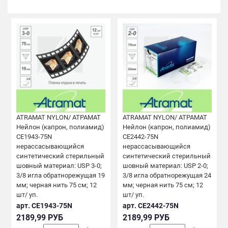
ATRAMAT NYLON/ АТРАМАТ
ATRAMAT NYLON/ АТРАМАТ
Нейлон (капрон, полиамид)
Нейлон (капрон, полиамид)
CE1943-75N
CE2442-75N
нерассасывающийся
нерассасывающийся
синтетический стерильный
синтетический стерильный
шовный материал: USP 3-0;
шовный материал: USP 2-0;
3/8 игла обратнорежущая 19
3/8 игла обратнорежущая 24
мм; черная нить 75 см; 12
мм; черная нить 75 см; 12
шт/ уп.
шт/ уп.
арт. CE1943-75N
арт. CE2442-75N
2189,99 РУБ
2189,99 РУБ