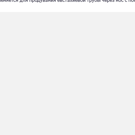
еняется для продувания евстахиевой трубы через нос с п