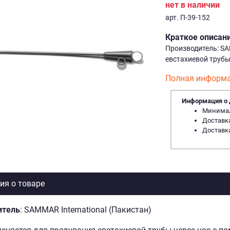
нет в наличии
арт. П-39-152
Краткое описан
Производитель: SA
евстахиевой трубы
Полная информа
Информация о 
Минималь
Доставка
Доставка
я о товаре
итель
: SAMMAR International (Пакистан)