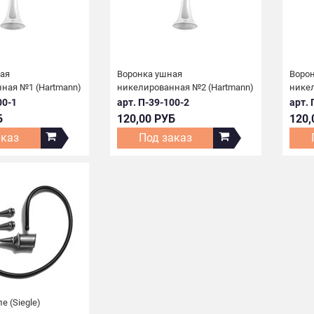
ая
Воронка ушная
Воро
ная №1 (Hartmann)
никелированная №2 (Hartmann)
нике
00-1
арт. П-39-100-2
арт. 
Б
120,00 РУБ
120,
аказ
Под заказ
е (Siegle)