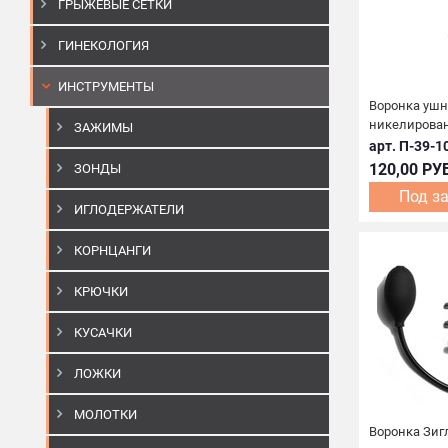
ГРЫЖЕВЫЕ СЕТКИ
ГИНЕКОЛОГИЯ
ИНСТРУМЕНТЫ
Воронка ушн
никелирован
ЗАЖИМЫ
арт. П-39-1
120,00 РУ
ЗОНДЫ
Под з
ИГЛОДЕРЖАТЕЛИ
КОРНЦАНГИ
КРЮЧКИ
КУСАЧКИ
ЛОЖКИ
МОЛОТКИ
Воронка Зигл