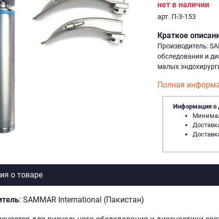
нет в наличии
арт. П-3-153
Краткое описан
Производитель: SA
обследования и ди
малых эндохирург
Полная информа
Информация о 
Минималь
Доставка
Доставка
я о товаре
итель
: SAMMAR International (Пакистан)