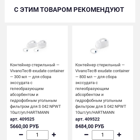
С ЭТИМ ТОВАРОМ РЕКОМЕНДУЮТ
Контейнер стерильный —
Контейнер стерильный —
VivanoTec® exudate container
VivanoTec® exudate container
— 300 мл — для сбора
— 800 мл — для сбора
экссудата с
экссудата с
гелеобразующим
гелеобразующим
абсорбентом и
абсорбентом и
гидрофобным угольным
гидрофобным угольным
фильтром для S 042 NPWT
фильтром для S 042 NPWT
10шт/уп/HARTMANN
10шт/уп/HARTMANN
арт. 409525
арт. 409522
5660,00 РУБ
8484,00 РУБ