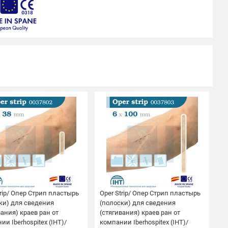
trip/ Опер Стрип пластырь
Oper Strip/ Опер Стрип пластырь
O
ки) для сведения
(полоски) для сведения
с
вания) краев ран от
(стягивания) краев ран от
п
ии Iberhospitex (IHT)/
компании Iberhospitex (IHT)/
с