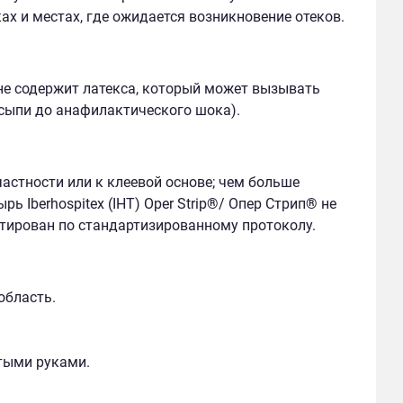
х и местах, где ожидается возникновение отеков.
е содержит латекса, который может вызывать
сыпи до анафилактического шока).
частности или к клеевой основе; чем больше
 Iberhospitex (IHT) Oper Strip
®
/ Опер Стрип
®
не
тирован по стандартизированному протоколу.
область.
стыми руками.