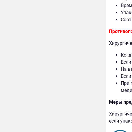
Врем
Упак
Соот
Противоп
Хирургичес
Когд
Если
На в
Если
При 
меди
Меры пре
Хирургичес
если упак