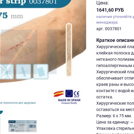
Цена:
1641,60 РУБ
наличие уточняйте 
менеджера
арт. 0037801
Краткое описан
Хирургический плас
клейкая полоска д
нетканого полиам
гипоаллергенным 
Хирургический плас
обеспечивает отли
краев раны и высо
контакте с водой и
остатка.
Хирургические поло
оставаться на мест
Размер: 6 х 75 мм.
Цена за единицу: ~
Упаковка стерильн