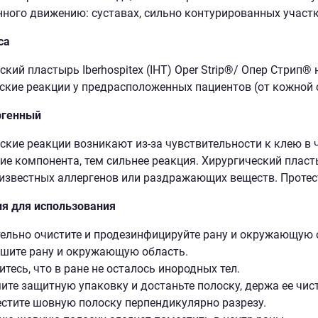
ного движению: суставах, сильно контурированных участка
са
кий пластырь Iberhospitex (IHT) Oper Strip
®
/ Опер Стрип
®
н
ские реакции у предрасположенных пациентов (от кожной 
ргенный
ские реакции возникают из-за чувствительности к клею в 
е компонента, тем сильнее реакция. Хирургический пластырь
известных аллергенов или раздражающих веществ. Протес
я для использования
ельно очистите и продезинфицируйте рану и окружающую 
шите рану и окружающую область.
итесь, что в ране не осталось инородных тел.
ите защитную упаковку и достаньте полоску, держа ее чи
стите шовную полоску перпендикулярно разрезу.