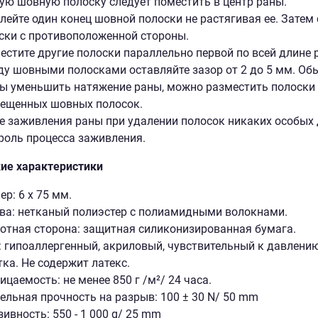
ую шовную полоску следует поместить в центр раны.
лейте один конец шовной полоски не растягивая ее. Затем 
ски с противоположенной стороны.
естите другие полоски параллельно первой по всей длине 
у шовными полосками оставляйте зазор от 2 до 5 мм. Обы
ы уменьшить натяжение раны, можно разместить полоски 
ещенных шовных полосок.
е заживления раны при удалении полосок никаких особых 
роль процесса заживления.
ие характеристики
ер: 6 х 75 мм.
ва: нетканый полиэстер с полиамидными волокнами.
отная сторона: защитная силиконизированная бумага.
: гипоаллергенный, акриловый, чувствительный к давлению
тка. Не содержит латекс.
ицаемость: не менее 850 г /м²/ 24 часа.
ельная прочность на разрыв: 100 ± 30 N/ 50 mm
зивность: 550 - 1 000 g/ 25 mm