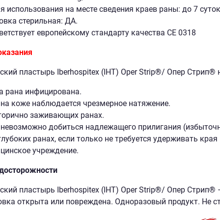
я использования на месте сведения краев раны: до 7 суток
овка стерильная: ДА.
ветствует европейскому стандарту качества CE 0318
оказания
кий пластырь Iberhospitex (IHT) Oper Strip
®
/ Опер Стрип
®
а рана инфицирована.
 на коже наблюдается чрезмерное натяжение.
торично заживающих ранах.
 невозможно добиться надлежащего прилигания (избыточны
глубоких ранах, если только не требуется удерживать края
цинское учреждение.
досторожности
кий пластырь Iberhospitex (IHT) Oper Strip
®
/ Опер Стрип
®
–
овка открыта или повреждена. Одноразовый продукт. Не с