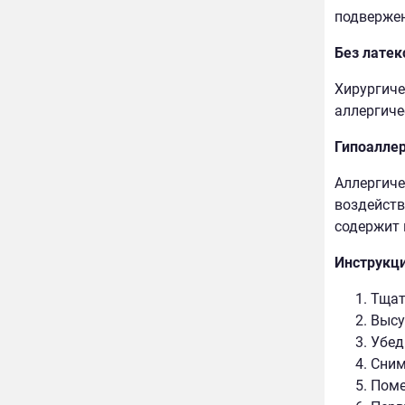
подвержен
Бeз латек
Хирургичес
аллергиче
Гипоалле
Аллергиче
воздействи
содержит 
Инструкци
Тщат
Высу
Убед
Сним
Поме