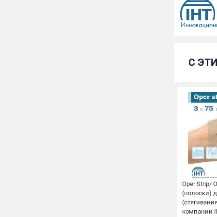
С ЭТ
Oper Strip/
(полоски) 
(стягивания
компании Ib