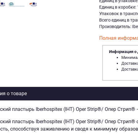
Единиц в упаковке:
Единиц в коробке: 
Упаковок в трансп
Всего единиц в тр
Производитель: Ibe
Полная информа
Информация о 
Минималь
Доставка
Доставка
я о товаре
кий пластырь Iberhospitex (IHT) Oper Strip
®
/ Опер Стрип
®
—
кий пластырь Iberhospitex (IHT) Oper Strip
®
/ Опер Стрип
®
о
сть, способствуя заживлению и сводя к минимуму образов