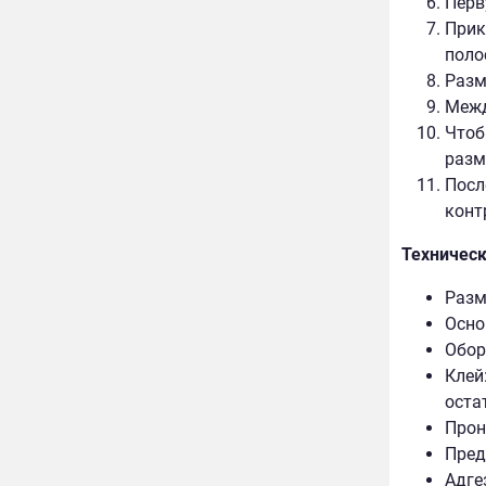
Перв
Прик
поло
Разм
Межд
Чтоб
разм
Посл
конт
Техническ
Разм
Осно
Обор
Клей
оста
Прон
Пред
Адге