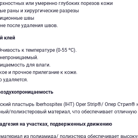
рхностных или умеренно глубоких порезов кожи
ые раны и хирургические разрезы
иционные швы
не после удаления швов.
й клей
йчивость к температуре (0-55 ºC).
непроницаемый.
ицаемость для влаги.
кое и прочное прилегание к коже.
о удаляется.
воздухопроницаемость
кий пластырь Iberhospitex (IHT) Oper Strip
®
/ Опер Стрип
®
н
ый/полиэстеровый материал, что обеспечивает отличную 
адгезия на участках, подверженных движению
материал из полиамида/ полиэстера обеспечивает высоку