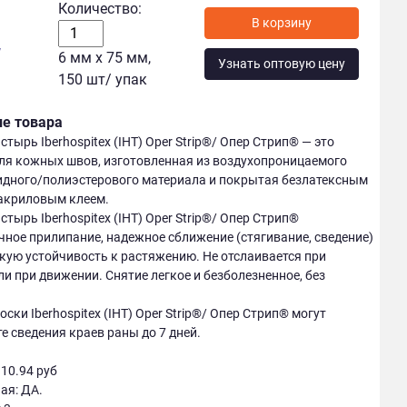
Количество:
у
6 мм х 75 мм,
Узнать оптовую цену
150 шт/ упак
ие товара
тырь Iberhospitex (IHT) Oper Strip®/ Опер Стрип® — это
ля кожных швов, изготовленная из воздухопроницаемого
идного/полиэстерового материала и покрытая безлатексным
акриловым клеем.
тырь Iberhospitex (IHT) Oper Strip®/ Опер Стрип®
чное прилипание, надежное сближение (стягивание, сведение)
кую устойчивость к растяжению. Не отслаивается при
ли при движении. Снятие легкое и безболезненное, без
ски Iberhospitex (IHT) Oper Strip®/ Опер Стрип® могут
е сведения краев раны до 7 дней.
 10.94 руб
ая: ДА.